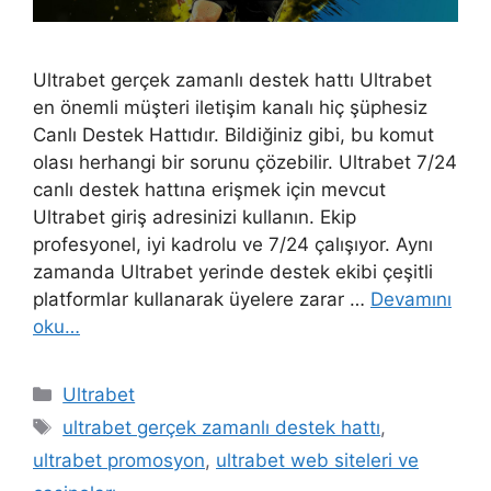
Ultrabet gerçek zamanlı destek hattı Ultrabet
en önemli müşteri iletişim kanalı hiç şüphesiz
Canlı Destek Hattıdır. Bildiğiniz gibi, bu komut
olası herhangi bir sorunu çözebilir. Ultrabet 7/24
canlı destek hattına erişmek için mevcut
Ultrabet giriş adresinizi kullanın. Ekip
profesyonel, iyi kadrolu ve 7/24 çalışıyor. Aynı
zamanda Ultrabet yerinde destek ekibi çeşitli
platformlar kullanarak üyelere zarar …
Devamını
oku…
Kategoriler
Ultrabet
Etiketler
ultrabet gerçek zamanlı destek hattı
,
ultrabet promosyon
,
ultrabet web siteleri ve