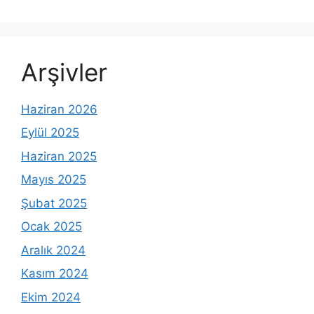
Arşivler
Haziran 2026
Eylül 2025
Haziran 2025
Mayıs 2025
Şubat 2025
Ocak 2025
Aralık 2024
Kasım 2024
Ekim 2024