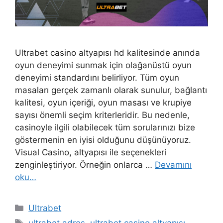
Ultrabet casino altyapısı hd kalitesinde anında
oyun deneyimi sunmak için olağanüstü oyun
deneyimi standardını belirliyor. Tüm oyun
masaları gerçek zamanlı olarak sunulur, bağlantı
kalitesi, oyun içeriği, oyun masası ve krupiye
sayısı önemli seçim kriterleridir. Bu nedenle,
casinoyle ilgili olabilecek tüm sorularınızı bize
göstermenin en iyisi olduğunu düşünüyoruz.
Visual Casino, altyapısı ile seçenekleri
zenginleştiriyor. Örneğin onlarca …
Devamını
oku…
Kategoriler
Ultrabet
Etiketler