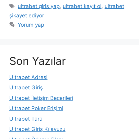
Etiketler
ultrabet giris yap
,
ultrabet kayıt ol
,
ultrabet
şikayet ediyor
Yorum yap
Son Yazılar
Ultrabet Adresi
Ultrabet Giriş
Ultrabet İletişim Becerileri
Ultrabet Poker Erişimi
Ultrabet Türü
Ultrabet Giriş Kılavuzu