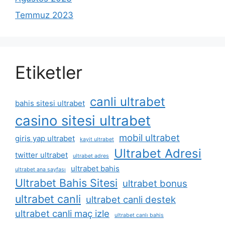
Temmuz 2023
Etiketler
canli ultrabet
bahis sitesi ultrabet
casino sitesi ultrabet
mobil ultrabet
giris yap ultrabet
kayit ultrabet
Ultrabet Adresi
twitter ultrabet
ultrabet adres
ultrabet bahis
ultrabet ana sayfası
Ultrabet Bahis Sitesi
ultrabet bonus
ultrabet canli
ultrabet canli destek
ultrabet canli maç izle
ultrabet canlı bahis