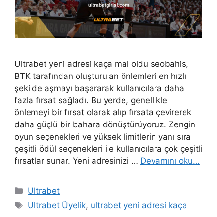
Ultrabet yeni adresi kaça mal oldu seobahis,
BTK tarafından oluşturulan önlemleri en hızlı
şekilde aşmayı başararak kullanıcılara daha
fazla fırsat sağladı. Bu yerde, genellikle
önlemeyi bir fırsat olarak alıp fırsata çevirerek
daha güçlü bir bahara dönüştürüyoruz. Zengin
oyun seçenekleri ve yüksek limitlerin yanı sıra
çeşitli ödül seçenekleri ile kullanıcılara çok çeşitli
fırsatlar sunar. Yeni adresinizi …
Devamını oku…
Kategoriler
Ultrabet
Etiketler
Ultrabet Üyelik
,
ultrabet yeni adresi kaça