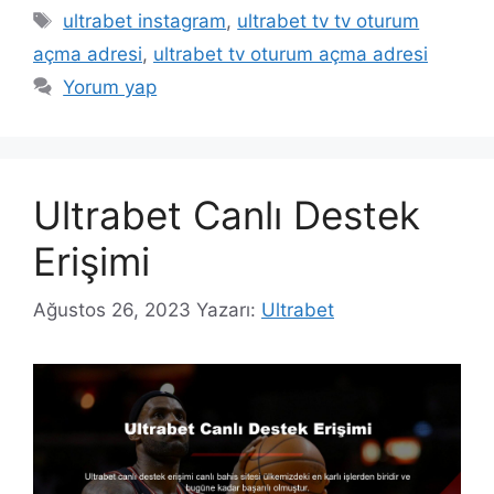
Etiketler
ultrabet instagram
,
ultrabet tv tv oturum
açma adresi
,
ultrabet tv oturum açma adresi
Yorum yap
Ultrabet Canlı Destek
Erişimi
Ağustos 26, 2023
Yazarı:
Ultrabet