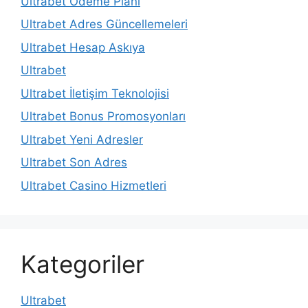
Ultrabet Ödeme Planı
Ultrabet Adres Güncellemeleri
Ultrabet Hesap Askıya
Ultrabet
Ultrabet İletişim Teknolojisi
Ultrabet Bonus Promosyonları
Ultrabet Yeni Adresler
Ultrabet Son Adres
Ultrabet Casino Hizmetleri
Kategoriler
Ultrabet