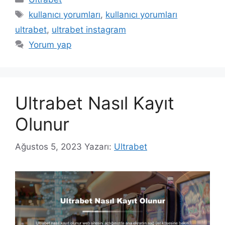
Etiketler
kullanıcı yorumları
,
kullanıcı yorumları
ultrabet
,
ultrabet instagram
Yorum yap
Ultrabet Nasıl Kayıt
Olunur
Ağustos 5, 2023
Yazarı:
Ultrabet