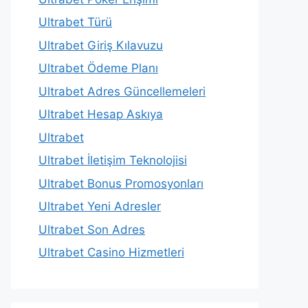
Ultrabet Türü
Ultrabet Giriş Kılavuzu
Ultrabet Ödeme Planı
Ultrabet Adres Güncellemeleri
Ultrabet Hesap Askıya
Ultrabet
Ultrabet İletişim Teknolojisi
Ultrabet Bonus Promosyonları
Ultrabet Yeni Adresler
Ultrabet Son Adres
Ultrabet Casino Hizmetleri