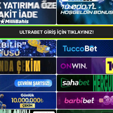
ULTRABET GİRİŞ İÇİN TIKLAYINIZ!