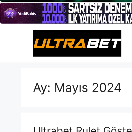
İçeriğe
atla
Ay:
Mayıs 2024
Ultrabet Rulet Göster