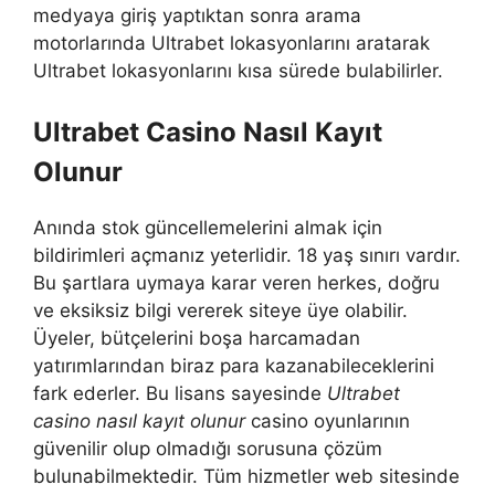
medyaya giriş yaptıktan sonra arama
motorlarında Ultrabet lokasyonlarını aratarak
Ultrabet lokasyonlarını kısa sürede bulabilirler.
Ultrabet Casino Nasıl Kayıt
Olunur
Anında stok güncellemelerini almak için
bildirimleri açmanız yeterlidir. 18 yaş sınırı vardır.
Bu şartlara uymaya karar veren herkes, doğru
ve eksiksiz bilgi vererek siteye üye olabilir.
Üyeler, bütçelerini boşa harcamadan
yatırımlarından biraz para kazanabileceklerini
fark ederler. Bu lisans sayesinde
Ultrabet
casino nasıl kayıt olunur
casino oyunlarının
güvenilir olup olmadığı sorusuna çözüm
bulunabilmektedir. Tüm hizmetler web sitesinde