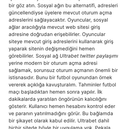
bir göz atın. Sosyal ağın bu alternatifi, adresleri
güncellendiyse üyelere mevcut oturum açma
adreslerini sağlayacaktır. Oyuncular, sosyal
ağlar aracılığıyla mevcut web sitesi giriş
adresine doğrudan erişebilirler. Oyuncular
siteye mevcut giriş adreslerini kullanarak giriş
yaparak sitenin değişmediğini hemen
görebilirler. Sosyal ağ
Ultrabet twitter paylaşımı
yerine modern bir oturum açma adresi
sağlamak, sorunsuz oturum açmanın önemli bir
istisnasıdır. Bunu bir futbol oyunundan örnek
vererek açıklığa kavuşturalım. Tahminler futbol
maçı başladıktan hemen sonra yapılır. İlk
dakikalarda yaratılan öngörünün kalıcılığını
gösterir. Kullanıcı hemen hesabını kontrol eder
ve paranın yatırılmadığını görür. Bu bağlamda
bir şikayet olarak kabul edilir. Ultrabet dahil
hiçbir sitede böyle bir uygulama yok. Pekala,