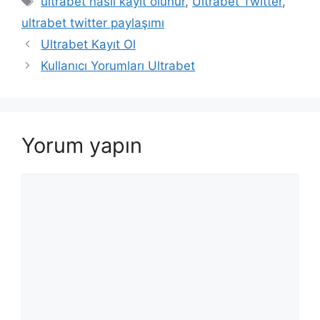
ultrabet nasıl kayıt olunur
,
Ultrabet Twitter
,
ultrabet twitter paylaşımı
Ultrabet Kayıt Ol
Kullanıcı Yorumları Ultrabet
Yorum yapın
Yorum