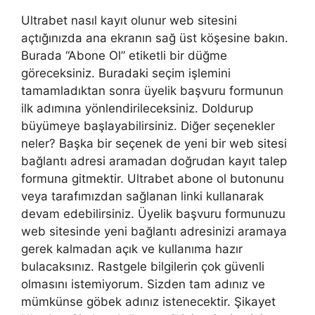
Ultrabet nasıl kayıt olunur web sitesini
açtığınızda ana ekranın sağ üst köşesine bakın.
Burada “Abone Ol” etiketli bir düğme
göreceksiniz. Buradaki seçim işlemini
tamamladıktan sonra üyelik başvuru formunun
ilk adımına yönlendirileceksiniz. Doldurup
büyümeye başlayabilirsiniz. Diğer seçenekler
neler? Başka bir seçenek de yeni bir web sitesi
bağlantı adresi aramadan doğrudan kayıt talep
formuna gitmektir. Ultrabet abone ol butonunu
veya tarafımızdan sağlanan linki kullanarak
devam edebilirsiniz. Üyelik başvuru formunuzu
web sitesinde yeni bağlantı adresinizi aramaya
gerek kalmadan açık ve kullanıma hazır
bulacaksınız. Rastgele bilgilerin çok güvenli
olmasını istemiyorum. Sizden tam adınız ve
mümkünse göbek adınız istenecektir. Şikayet