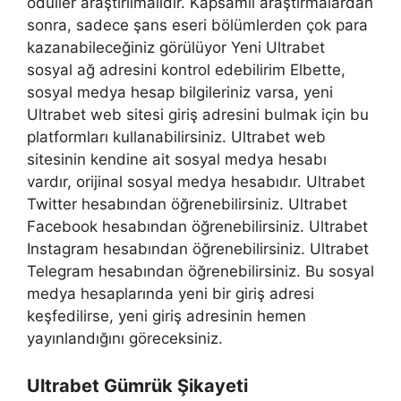
ödüller araştırılmalıdır. Kapsamlı araştırmalardan
sonra, sadece şans eseri bölümlerden çok para
kazanabileceğiniz görülüyor Yeni Ultrabet
sosyal ağ adresini kontrol edebilirim Elbette,
sosyal medya hesap bilgileriniz varsa, yeni
Ultrabet web sitesi giriş adresini bulmak için bu
platformları kullanabilirsiniz. Ultrabet web
sitesinin kendine ait sosyal medya hesabı
vardır, orijinal sosyal medya hesabıdır. Ultrabet
Twitter hesabından öğrenebilirsiniz. Ultrabet
Facebook hesabından öğrenebilirsiniz. Ultrabet
Instagram hesabından öğrenebilirsiniz. Ultrabet
Telegram hesabından öğrenebilirsiniz. Bu sosyal
medya hesaplarında yeni bir giriş adresi
keşfedilirse, yeni giriş adresinin hemen
yayınlandığını göreceksiniz.
Ultrabet Gümrük Şikayeti