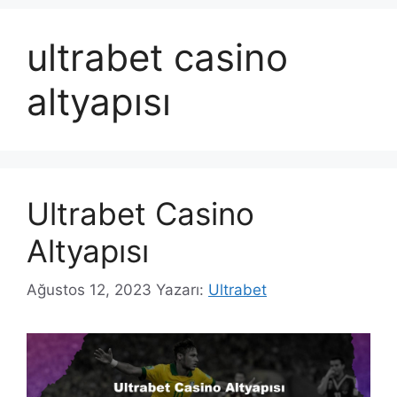
ultrabet casino
altyapısı
Ultrabet Casino
Altyapısı
Ağustos 12, 2023
Yazarı:
Ultrabet