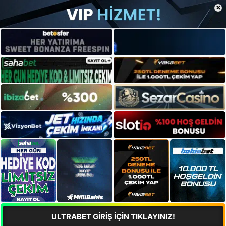
×
ULTRABET GİRİŞ İÇİN TIKLAYINIZ!