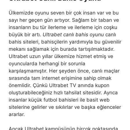
Ülkemizde oyunu seven bir çok insan var ve bu
sayı her geçen gün artıyor. Sağlam bir taban ve
insanların bu tür ilerleme ve ilerleme için coşku
büyük bir artı.
Ultrabet canlı bahis oyunu
canlı
bahis siteleri, bahisçilerin yardımıyla bu güvenilir
mekanı sağlamak için burada tartışılmaktadır.
Ultrabet uzun yıllar ülkemize hizmet etmiş ve
oyuncularda herhangi bir sorunla
karşılaşmamıştır. Her şeyden önce, canlı maçlar
sırasında tam internet erişimine sahip olmak
önemlidir. Çünkü Ultrabet TV anında kupon
oluşturabileceğiniz hızlı tahsilat sitesidir. Ayrıca
insanlar küçük futbol bahisleri ile basit web
sitelerine gelirler ve sıkılırlar ve başka eğlenceler
ararlar.
Ancak Ultrabet kampüsünün birçok noktasında