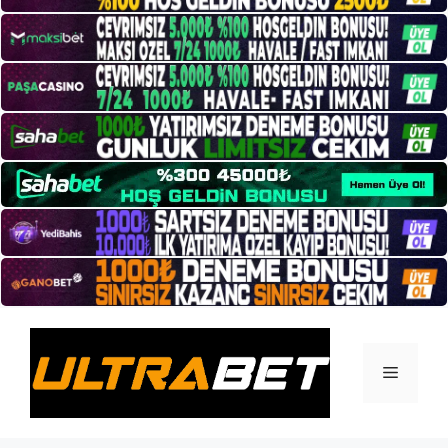
İçeriğe
atla
Menü