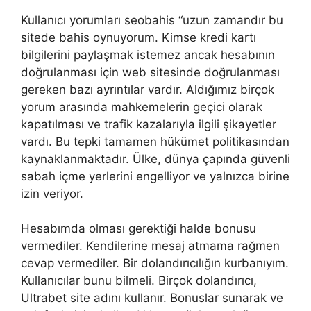
Kullanıcı yorumları seobahis “uzun zamandır bu
sitede bahis oynuyorum. Kimse kredi kartı
bilgilerini paylaşmak istemez ancak hesabının
doğrulanması için web sitesinde doğrulanması
gereken bazı ayrıntılar vardır. Aldığımız birçok
yorum arasında mahkemelerin geçici olarak
kapatılması ve trafik kazalarıyla ilgili şikayetler
vardı. Bu tepki tamamen hükümet politikasından
kaynaklanmaktadır. Ülke, dünya çapında güvenli
sabah içme yerlerini engelliyor ve yalnızca birine
izin veriyor.
Hesabımda olması gerektiği halde bonusu
vermediler. Kendilerine mesaj atmama rağmen
cevap vermediler. Bir dolandırıcılığın kurbanıyım.
Kullanıcılar bunu bilmeli. Birçok dolandırıcı,
Ultrabet site adını kullanır. Bonuslar sunarak ve