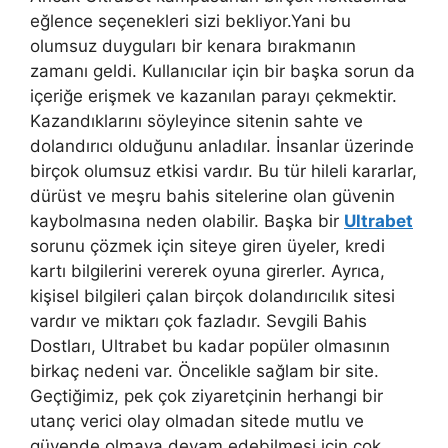
eğlence seçenekleri sizi bekliyor.Yani bu
olumsuz duyguları bir kenara bırakmanın
zamanı geldi. Kullanıcılar için bir başka sorun da
içeriğe erişmek ve kazanılan parayı çekmektir.
Kazandıklarını söyleyince sitenin sahte ve
dolandırıcı olduğunu anladılar. İnsanlar üzerinde
birçok olumsuz etkisi vardır. Bu tür hileli kararlar,
dürüst ve meşru bahis sitelerine olan güvenin
kaybolmasına neden olabilir. Başka bir
Ultrabet
sorunu çözmek için siteye giren üyeler, kredi
kartı bilgilerini vererek oyuna girerler. Ayrıca,
kişisel bilgileri çalan birçok dolandırıcılık sitesi
vardır ve miktarı çok fazladır. Sevgili Bahis
Dostları, Ultrabet bu kadar popüler olmasının
birkaç nedeni var. Öncelikle sağlam bir site.
Geçtiğimiz, pek çok ziyaretçinin herhangi bir
utanç verici olay olmadan sitede mutlu ve
güvende olmaya devam edebilmesi için çok