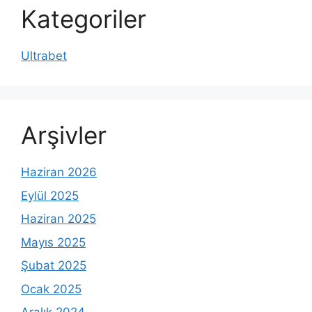
Kategoriler
Ultrabet
Arşivler
Haziran 2026
Eylül 2025
Haziran 2025
Mayıs 2025
Şubat 2025
Ocak 2025