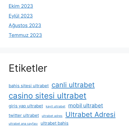
Ekim 2023
Eylül 2023
Ağustos 2023
Temmuz 2023
Etiketler
canli ultrabet
bahis sitesi ultrabet
casino sitesi ultrabet
mobil ultrabet
giris yap ultrabet
kayit ultrabet
Ultrabet Adresi
twitter ultrabet
ultrabet adres
ultrabet bahis
ultrabet ana sayfası