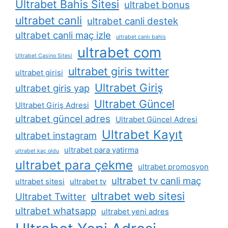
Ultrabet Bahis Sitesi
ultrabet bonus
ultrabet canli
ultrabet canli destek
ultrabet canli maç izle
ultrabet canlı bahis
ultrabet com
Ultrabet Casino Sitesi
ultrabet giris twitter
ultrabet girisi
Ultrabet Giriş
ultrabet giris yap
Ultrabet Güncel
Ultrabet Giriş Adresi
ultrabet güncel adres
Ultrabet Güncel Adresi
Ultrabet Kayıt
ultrabet instagram
ultrabet para yatirma
ultrabet kaç oldu
ultrabet para çekme
ultrabet promosyon
ultrabet tv canli maç
ultrabet sitesi
ultrabet tv
ultrabet web sitesi
Ultrabet Twitter
ultrabet whatsapp
ultrabet yeni adres