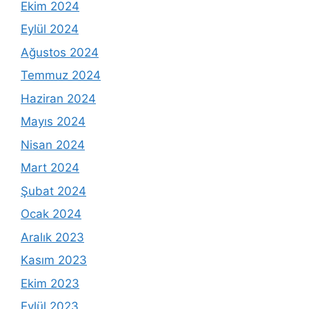
Ekim 2024
Eylül 2024
Ağustos 2024
Temmuz 2024
Haziran 2024
Mayıs 2024
Nisan 2024
Mart 2024
Şubat 2024
Ocak 2024
Aralık 2023
Kasım 2023
Ekim 2023
Eylül 2023