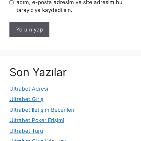
adım, e-posta adresim ve site adresim bu
tarayıcıya kaydedilsin.
Son Yazılar
Ultrabet Adresi
Ultrabet Giriş
Ultrabet İletişim Becerileri
Ultrabet Poker Erişimi
Ultrabet Türü