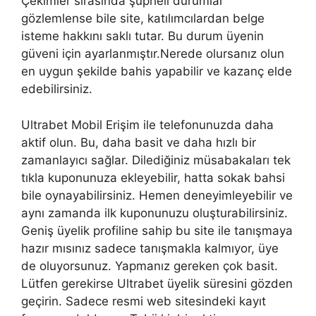
Çekimler sırasında şüpheli durumlar
gözlemlense bile site, katılımcılardan belge
isteme hakkını saklı tutar. Bu durum üyenin
güveni için ayarlanmıştır.Nerede olursanız olun
en uygun şekilde bahis yapabilir ve kazanç elde
edebilirsiniz.
Ultrabet Mobil Erişim ile telefonunuzda daha
aktif olun. Bu, daha basit ve daha hızlı bir
zamanlayıcı sağlar. Dilediğiniz müsabakaları tek
tıkla kuponunuza ekleyebilir, hatta sokak bahsi
bile oynayabilirsiniz. Hemen deneyimleyebilir ve
aynı zamanda ilk kuponunuzu oluşturabilirsiniz.
Geniş üyelik profiline sahip bu site ile tanışmaya
hazır mısınız sadece tanışmakla kalmıyor, üye
de oluyorsunuz. Yapmanız gereken çok basit.
Lütfen gerekirse Ultrabet üyelik süresini gözden
geçirin. Sadece resmi web sitesindeki kayıt