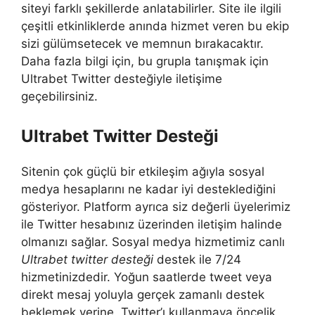
siteyi farklı şekillerde anlatabilirler. Site ile ilgili
çeşitli etkinliklerde anında hizmet veren bu ekip
sizi gülümsetecek ve memnun bırakacaktır.
Daha fazla bilgi için, bu grupla tanışmak için
Ultrabet Twitter desteğiyle iletişime
geçebilirsiniz.
Ultrabet Twitter Desteği
Sitenin çok güçlü bir etkileşim ağıyla sosyal
medya hesaplarını ne kadar iyi desteklediğini
gösteriyor. Platform ayrıca siz değerli üyelerimiz
ile Twitter hesabınız üzerinden iletişim halinde
olmanızı sağlar. Sosyal medya hizmetimiz canlı
Ultrabet twitter desteği
destek ile 7/24
hizmetinizdedir. Yoğun saatlerde tweet veya
direkt mesaj yoluyla gerçek zamanlı destek
beklemek yerine, Twitter’ı kullanmaya öncelik