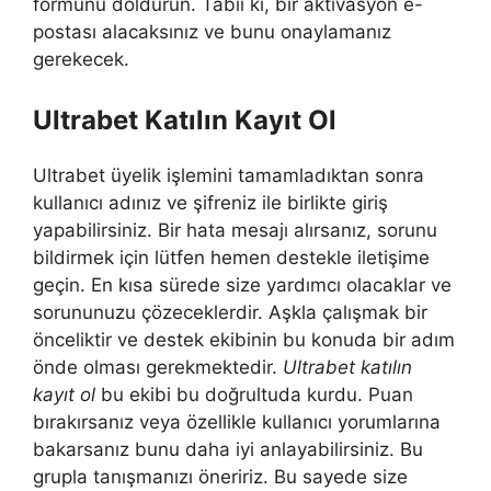
formunu doldurun. Tabii ki, bir aktivasyon e-
postası alacaksınız ve bunu onaylamanız
gerekecek.
Ultrabet Katılın Kayıt Ol
Ultrabet üyelik işlemini tamamladıktan sonra
kullanıcı adınız ve şifreniz ile birlikte giriş
yapabilirsiniz. Bir hata mesajı alırsanız, sorunu
bildirmek için lütfen hemen destekle iletişime
geçin. En kısa sürede size yardımcı olacaklar ve
sorununuzu çözeceklerdir. Aşkla çalışmak bir
önceliktir ve destek ekibinin bu konuda bir adım
önde olması gerekmektedir.
Ultrabet katılın
kayıt ol
bu ekibi bu doğrultuda kurdu. Puan
bırakırsanız veya özellikle kullanıcı yorumlarına
bakarsanız bunu daha iyi anlayabilirsiniz. Bu
grupla tanışmanızı öneririz. Bu sayede size