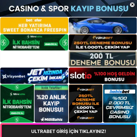
×
ULTRABET GİRİŞ İÇİN TIKLAYINIZ!