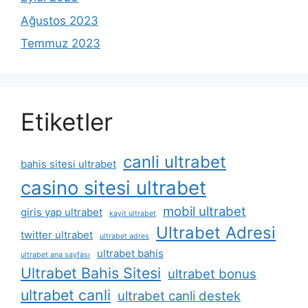
Ağustos 2023
Temmuz 2023
Etiketler
canli ultrabet
bahis sitesi ultrabet
casino sitesi ultrabet
mobil ultrabet
giris yap ultrabet
kayit ultrabet
Ultrabet Adresi
twitter ultrabet
ultrabet adres
ultrabet bahis
ultrabet ana sayfası
Ultrabet Bahis Sitesi
ultrabet bonus
ultrabet canli
ultrabet canli destek