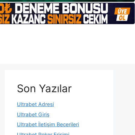
Son Yazılar
Ultrabet Adresi
Ultrabet Giriş
Ultrabet İletişim Becerileri
Ultrabet Poker Erişimi