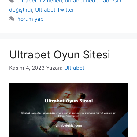
ultrabet hizmetleri
,
ultrabet neden adresini
değiştirdi
,
Ultrabet Twitter
Yorum yap
Ultrabet Oyun Sitesi
Kasım 4, 2023
Yazarı:
Ultrabet