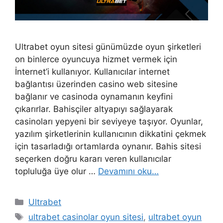
Ultrabet oyun sitesi günümüzde oyun şirketleri
on binlerce oyuncuya hizmet vermek için
İnternet’i kullanıyor. Kullanıcılar internet
bağlantısı üzerinden casino web sitesine
bağlanır ve casinoda oynamanın keyfini
çıkarırlar. Bahisçiler altyapıyı sağlayarak
casinoları yepyeni bir seviyeye taşıyor. Oyunlar,
yazılım şirketlerinin kullanıcının dikkatini çekmek
için tasarladığı ortamlarda oynanır. Bahis sitesi
seçerken doğru kararı veren kullanıcılar
topluluğa üye olur …
Devamını oku…
Kategoriler
Ultrabet
Etiketler
ultrabet casinolar oyun sitesi
,
ultrabet oyun