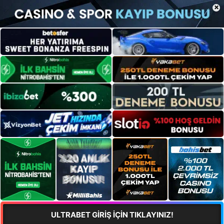
×
ULTRABET GİRİŞ İÇİN TIKLAYINIZ!