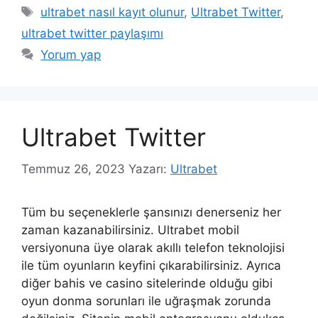
Etiketler
ultrabet nasıl kayıt olunur
,
Ultrabet Twitter
,
ultrabet twitter paylaşımı
Yorum yap
Ultrabet Twitter
Temmuz 26, 2023
Yazarı:
Ultrabet
Tüm bu seçeneklerle şansınızı denerseniz her
zaman kazanabilirsiniz. Ultrabet mobil
versiyonuna üye olarak akıllı telefon teknolojisi
ile tüm oyunların keyfini çıkarabilirsiniz. Ayrıca
diğer bahis ve casino sitelerinde olduğu gibi
oyun donma sorunları ile uğraşmak zorunda