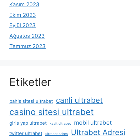
Kasım 2023
Ekim 2023
Eylül 2023
Ağustos 2023
Temmuz 2023
Etiketler
canli ultrabet
bahis sitesi ultrabet
casino sitesi ultrabet
mobil ultrabet
giris yap ultrabet
kayit ultrabet
Ultrabet Adresi
twitter ultrabet
ultrabet adres