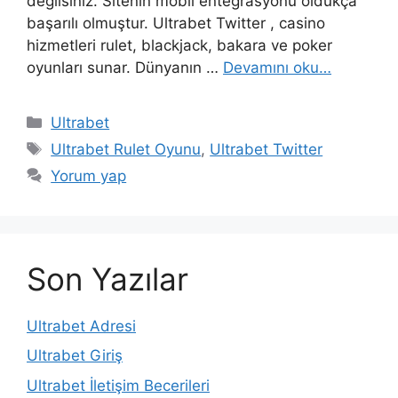
değilsiniz. Sitenin mobil entegrasyonu oldukça
başarılı olmuştur. Ultrabet Twitter , casino
hizmetleri rulet, blackjack, bakara ve poker
oyunları sunar. Dünyanın …
Devamını oku…
Kategoriler
Ultrabet
Etiketler
Ultrabet Rulet Oyunu
,
Ultrabet Twitter
Yorum yap
Son Yazılar
Ultrabet Adresi
Ultrabet Giriş
Ultrabet İletişim Becerileri