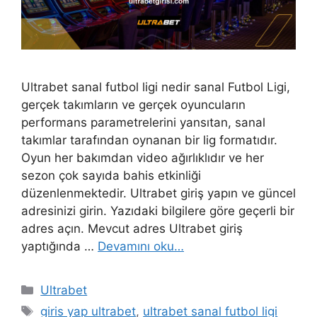
Ultrabet sanal futbol ligi nedir sanal Futbol Ligi,
gerçek takımların ve gerçek oyuncuların
performans parametrelerini yansıtan, sanal
takımlar tarafından oynanan bir lig formatıdır.
Oyun her bakımdan video ağırlıklıdır ve her
sezon çok sayıda bahis etkinliği
düzenlenmektedir. Ultrabet giriş yapın ve güncel
adresinizi girin. Yazıdaki bilgilere göre geçerli bir
adres açın. Mevcut adres Ultrabet giriş
yaptığında …
Devamını oku…
Kategoriler
Ultrabet
Etiketler
giris yap ultrabet
,
ultrabet sanal futbol ligi