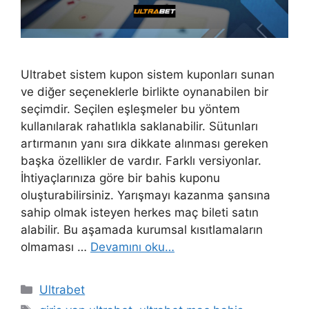
Ultrabet sistem kupon sistem kuponları sunan
ve diğer seçeneklerle birlikte oynanabilen bir
seçimdir. Seçilen eşleşmeler bu yöntem
kullanılarak rahatlıkla saklanabilir. Sütunları
artırmanın yanı sıra dikkate alınması gereken
başka özellikler de vardır. Farklı versiyonlar.
İhtiyaçlarınıza göre bir bahis kuponu
oluşturabilirsiniz. Yarışmayı kazanma şansına
sahip olmak isteyen herkes maç bileti satın
alabilir. Bu aşamada kurumsal kısıtlamaların
olmaması …
Devamını oku…
Kategoriler
Ultrabet
Etiketler