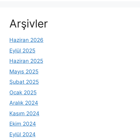
Arşivler
Haziran 2026
Eylül 2025
Haziran 2025
Mayıs 2025
Şubat 2025
Ocak 2025
Aralık 2024
Kasım 2024
Ekim 2024
Eylül 2024