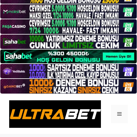
İçeriğe
atla
Menü