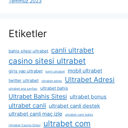
Temmuz 2023
Etiketler
canli ultrabet
bahis sitesi ultrabet
casino sitesi ultrabet
mobil ultrabet
giris yap ultrabet
kayit ultrabet
Ultrabet Adresi
twitter ultrabet
ultrabet adres
ultrabet bahis
ultrabet ana sayfası
Ultrabet Bahis Sitesi
ultrabet bonus
ultrabet canli
ultrabet canli destek
ultrabet canli maç izle
ultrabet canlı bahis
ultrabet com
Ultrabet Casino Sitesi