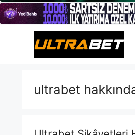
İçeriğe
atla
ultrabet hakkınd
Ultrabet Şikâyetleri