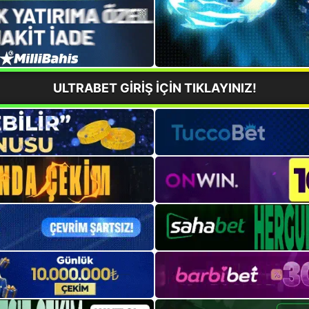
ULTRABET GİRİŞ İÇİN TIKLAYINIZ!