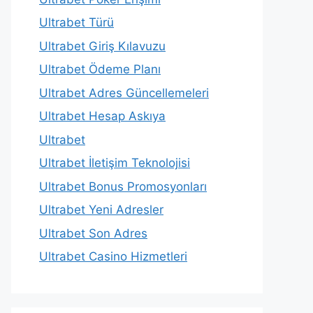
Ultrabet Türü
Ultrabet Giriş Kılavuzu
Ultrabet Ödeme Planı
Ultrabet Adres Güncellemeleri
Ultrabet Hesap Askıya
Ultrabet
Ultrabet İletişim Teknolojisi
Ultrabet Bonus Promosyonları
Ultrabet Yeni Adresler
Ultrabet Son Adres
Ultrabet Casino Hizmetleri