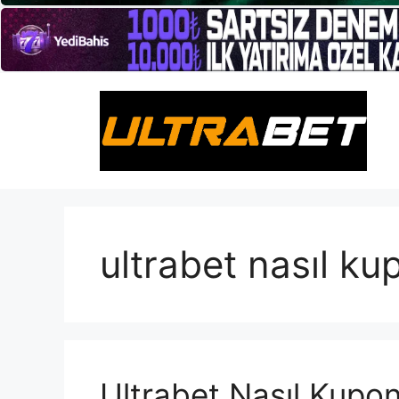
İçeriğe
atla
ultrabet nasıl ku
Ultrabet Nasıl Kupon