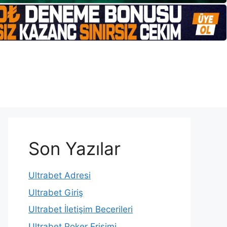
Son Yazılar
Ultrabet Adresi
Ultrabet Giriş
Ultrabet İletişim Becerileri
Ultrabet Poker Erişimi