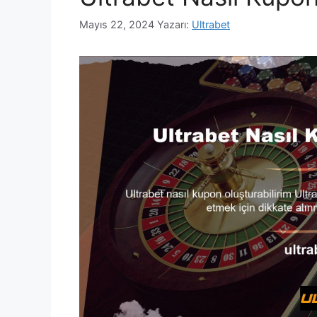
Mayıs 22, 2024
Yazarı:
Ultrabet