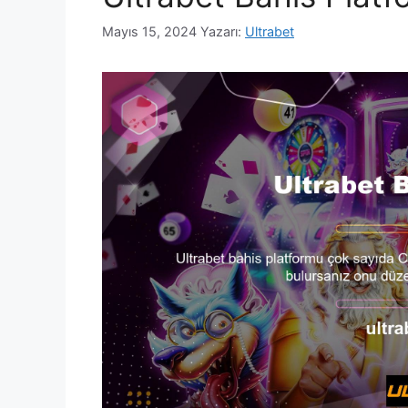
Mayıs 15, 2024
Yazarı:
Ultrabet