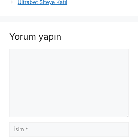
Ultrabet Siteye Katıl
Yorum yapın
Yorum
İsim