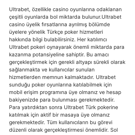
Ultrabet, özellikle casino oyunlarına odaklanan
çeşitli oyunlarda bol miktarda bulunur.Ultrabet
casino üyelik fırsatlarına ayrılmış bölümde
üyelere yönelik Türkçe poker hizmetleri
hakkında bilgi bulabilirsiniz. Her katılımcı
Ultrabet pokeri oynayarak önemli miktarda para
kazanma potansiyeline sahiptir. Bu amacı
gerçekleştirmek için gerekli altyapı sürekli olarak
sağlanmakta ve kullanıcılar sunulan
hizmetlerden memnun kalmaktadır. Ultrabet
sunduğu poker oyunlarına katılabilmek için
mobil erişim programına üye olmanız ve hesap
bakiyenizde para bulunması gerekmektedir.
Para yatırdıktan sonra Ultrabet Türk pokerine
katılmak için aktif bir masaya üye olmanız
gerekmektedir. Tüm kullanıcıların bu görevi
düzenli olarak gerçekleştirmesi önemlidir. Sol