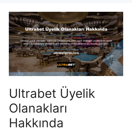
Ultrabet Üyelik
Olanakları
Hakkında