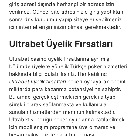
giriş adresi dışında herhangi bir adrese izin
verilmez. Güncel site adresinizle giriş yaptıktan
sonra dns kurulumu yapıp siteye erişebilmeniz
için internet erişiminizin olması gerekmektedir.
Ultrabet Üyelik Fırsatları
Ultrabet casino üyelik fırsatlarına ayrılmış
bölümde üyelere yönelik Türkçe poker hizmetleri
hakkında bilgi bulabilirsiniz. Her katılımcı
Ultrabet üyelik fırsatları
pokeri oynayarak önemli
miktarda para kazanma potansiyeline sahiptir.
Bu amacı gerçekleştirmek için gerekli altyapı
sürekli olarak sağlanmakta ve kullanıcılar
sunulan hizmetlerden memnun kalmaktadır.
Ultrabet sunduğu poker oyunlarına katılabilmek
için mobil erişim programına üye olmanız ve
hesap bakiyenizde para bulunması