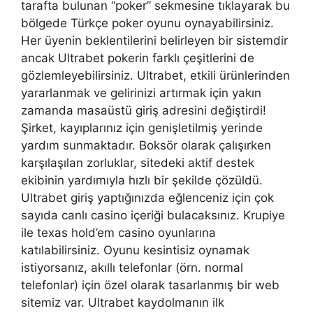
tarafta bulunan “poker” sekmesine tıklayarak bu
bölgede Türkçe poker oyunu oynayabilirsiniz.
Her üyenin beklentilerini belirleyen bir sistemdir
ancak Ultrabet pokerin farklı çeşitlerini de
gözlemleyebilirsiniz. Ultrabet, etkili ürünlerinden
yararlanmak ve gelirinizi artırmak için yakın
zamanda masaüstü giriş adresini değiştirdi!
Şirket, kayıplarınız için genişletilmiş yerinde
yardım sunmaktadır. Boksör olarak çalışırken
karşılaşılan zorluklar, sitedeki aktif destek
ekibinin yardımıyla hızlı bir şekilde çözüldü.
Ultrabet giriş yaptığınızda eğlenceniz için çok
sayıda canlı casino içeriği bulacaksınız. Krupiye
ile texas hold’em casino oyunlarına
katılabilirsiniz. Oyunu kesintisiz oynamak
istiyorsanız, akıllı telefonlar (örn. normal
telefonlar) için özel olarak tasarlanmış bir web
sitemiz var. Ultrabet kaydolmanın ilk