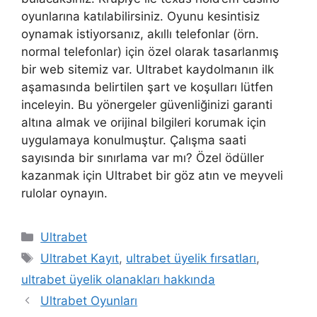
oyunlarına katılabilirsiniz. Oyunu kesintisiz
oynamak istiyorsanız, akıllı telefonlar (örn.
normal telefonlar) için özel olarak tasarlanmış
bir web sitemiz var. Ultrabet kaydolmanın ilk
aşamasında belirtilen şart ve koşulları lütfen
inceleyin. Bu yönergeler güvenliğinizi garanti
altına almak ve orijinal bilgileri korumak için
uygulamaya konulmuştur. Çalışma saati
sayısında bir sınırlama var mı? Özel ödüller
kazanmak için Ultrabet bir göz atın ve meyveli
rulolar oynayın.
Kategoriler
Ultrabet
Etiketler
Ultrabet Kayıt
,
ultrabet üyelik fırsatları
,
ultrabet üyelik olanakları hakkında
Ultrabet Oyunları