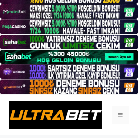
İçeriğe
atla
Menü