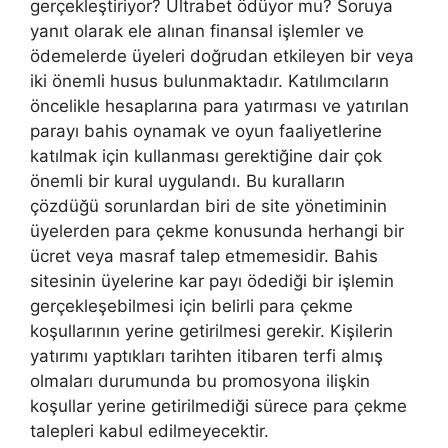
gerçekleştiriyor? Ultrabet ödüyor mu? Soruya
yanıt olarak ele alınan finansal işlemler ve
ödemelerde üyeleri doğrudan etkileyen bir veya
iki önemli husus bulunmaktadır. Katılımcıların
öncelikle hesaplarına para yatırması ve yatırılan
parayı bahis oynamak ve oyun faaliyetlerine
katılmak için kullanması gerektiğine dair çok
önemli bir kural uygulandı. Bu kuralların
çözdüğü sorunlardan biri de site yönetiminin
üyelerden para çekme konusunda herhangi bir
ücret veya masraf talep etmemesidir. Bahis
sitesinin üyelerine kar payı ödediği bir işlemin
gerçekleşebilmesi için belirli para çekme
koşullarının yerine getirilmesi gerekir. Kişilerin
yatırımı yaptıkları tarihten itibaren terfi almış
olmaları durumunda bu promosyona ilişkin
koşullar yerine getirilmediği sürece para çekme
talepleri kabul edilmeyecektir.