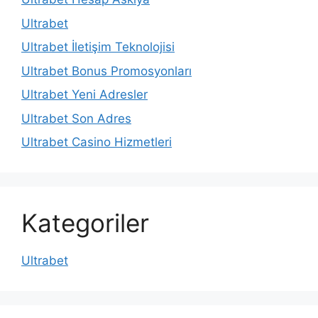
Ultrabet
Ultrabet İletişim Teknolojisi
Ultrabet Bonus Promosyonları
Ultrabet Yeni Adresler
Ultrabet Son Adres
Ultrabet Casino Hizmetleri
Kategoriler
Ultrabet