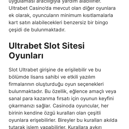
uygulaması aracılığıyla yardım alabilirler.
Ultrabet Casino’da mevcut olan diğer oyunlara
ek olarak, oyuncuların minimum kısıtlamalarla
kart satın alabilecekleri benzersiz bir bingo
çeşidi de bulunmaktadır.
Ultrabet Slot Sitesi
Oyunları
Slot Ultrabet girişine de erişilebilir ve bu
bölümde lisans sahibi ve etkili yazılım
firmalarının oluşturduğu oyun seçenekleri
bulunmaktadır. Bu özellik, eğlence amaçlı veya
sanal para kazanma fırsatı için oyunun keyfini
çıkarmanızı sağlar. Casinoda oyuncular, her
birinin kendine özgü kuralları olan çeşitli
oyunlara erişebilirler. Bireyler bu kuralları akılda
tutarak işlem yapabilirler. Kurallara aykırı