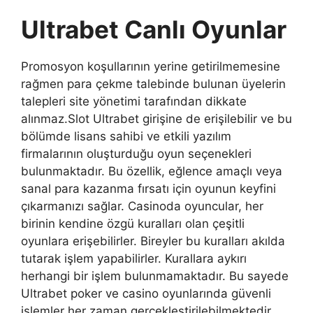
Ultrabet Canlı Oyunlar
Promosyon koşullarının yerine getirilmemesine
rağmen para çekme talebinde bulunan üyelerin
talepleri site yönetimi tarafından dikkate
alınmaz.Slot Ultrabet girişine de erişilebilir ve bu
bölümde lisans sahibi ve etkili yazılım
firmalarının oluşturduğu oyun seçenekleri
bulunmaktadır. Bu özellik, eğlence amaçlı veya
sanal para kazanma fırsatı için oyunun keyfini
çıkarmanızı sağlar. Casinoda oyuncular, her
birinin kendine özgü kuralları olan çeşitli
oyunlara erişebilirler. Bireyler bu kuralları akılda
tutarak işlem yapabilirler. Kurallara aykırı
herhangi bir işlem bulunmamaktadır. Bu sayede
Ultrabet poker ve casino oyunlarında güvenli
işlemler her zaman gerçekleştirilebilmektedir.