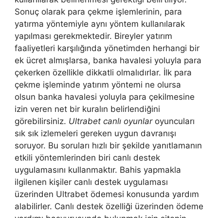
Sonuç olarak para çekme işlemlerinin, para
yatırma yöntemiyle aynı yöntem kullanılarak
yapılması gerekmektedir. Bireyler yatırım
faaliyetleri karşılığında yönetimden herhangi bir
ek ücret almışlarsa, banka havalesi yoluyla para
çekerken özellikle dikkatli olmalıdırlar. İlk para
çekme işleminde yatırım yöntemi ne olursa
olsun banka havalesi yoluyla para çekilmesine
izin veren net bir kuralın belirlendiğini
görebilirsiniz.
Ultrabet canlı oyunlar
oyuncuları
sık sık izlemeleri gereken uygun davranışı
soruyor. Bu soruları hızlı bir şekilde yanıtlamanın
etkili yöntemlerinden biri canlı destek
uygulamasını kullanmaktır. Bahis yapmakla
ilgilenen kişiler canlı destek uygulaması
üzerinden Ultrabet ödemesi konusunda yardım
alabilirler. Canlı destek özelliği üzerinden ödeme