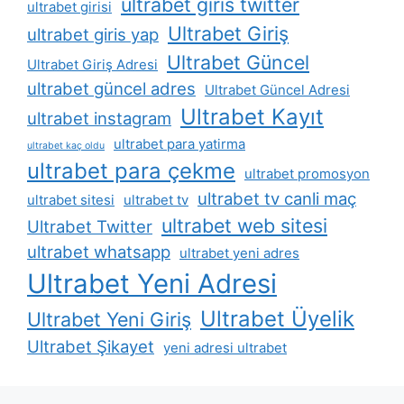
ultrabet giris twitter
ultrabet girisi
Ultrabet Giriş
ultrabet giris yap
Ultrabet Güncel
Ultrabet Giriş Adresi
ultrabet güncel adres
Ultrabet Güncel Adresi
Ultrabet Kayıt
ultrabet instagram
ultrabet para yatirma
ultrabet kaç oldu
ultrabet para çekme
ultrabet promosyon
ultrabet tv canli maç
ultrabet sitesi
ultrabet tv
ultrabet web sitesi
Ultrabet Twitter
ultrabet whatsapp
ultrabet yeni adres
Ultrabet Yeni Adresi
Ultrabet Üyelik
Ultrabet Yeni Giriş
Ultrabet Şikayet
yeni adresi ultrabet