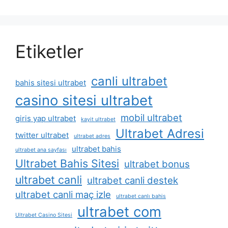
Etiketler
canli ultrabet
bahis sitesi ultrabet
casino sitesi ultrabet
mobil ultrabet
giris yap ultrabet
kayit ultrabet
Ultrabet Adresi
twitter ultrabet
ultrabet adres
ultrabet bahis
ultrabet ana sayfası
Ultrabet Bahis Sitesi
ultrabet bonus
ultrabet canli
ultrabet canli destek
ultrabet canli maç izle
ultrabet canlı bahis
ultrabet com
Ultrabet Casino Sitesi