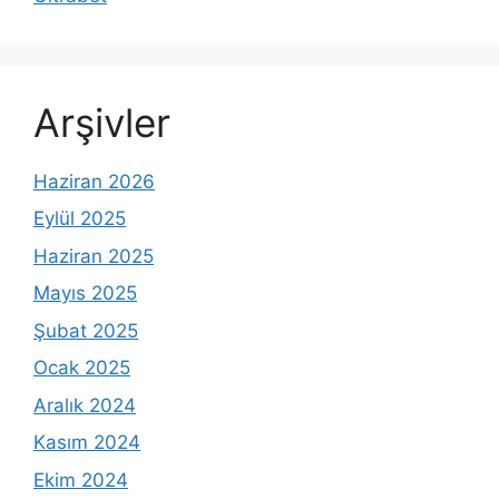
Arşivler
Haziran 2026
Eylül 2025
Haziran 2025
Mayıs 2025
Şubat 2025
Ocak 2025
Aralık 2024
Kasım 2024
Ekim 2024