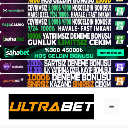
İçeriğe
atla
Menü