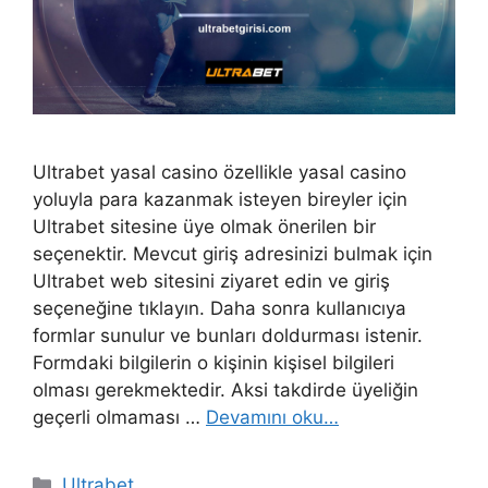
Ultrabet yasal casino özellikle yasal casino
yoluyla para kazanmak isteyen bireyler için
Ultrabet sitesine üye olmak önerilen bir
seçenektir. Mevcut giriş adresinizi bulmak için
Ultrabet web sitesini ziyaret edin ve giriş
seçeneğine tıklayın. Daha sonra kullanıcıya
formlar sunulur ve bunları doldurması istenir.
Formdaki bilgilerin o kişinin kişisel bilgileri
olması gerekmektedir. Aksi takdirde üyeliğin
geçerli olmaması …
Devamını oku…
Kategoriler
Ultrabet