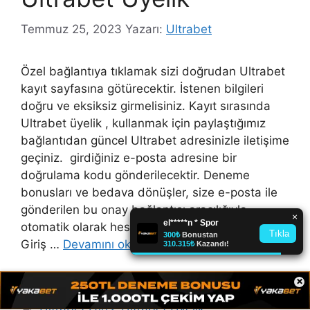
Temmuz 25, 2023
Yazarı:
Ultrabet
Özel bağlantıya tıklamak sizi doğrudan Ultrabet
kayıt sayfasına götürecektir. İstenen bilgileri
doğru ve eksiksiz girmelisiniz. Kayıt sırasında
Ultrabet üyelik , kullanmak için paylaştığımız
bağlantıdan güncel Ultrabet adresinizle iletişime
geçiniz. girdiğiniz e-posta adresine bir
doğrulama kodu gönderilecektir. Deneme
bonusları ve bedava dönüşler, size e-posta ile
gönderilen bu onay bağlantısı aracılığıyla
otomatik olarak hesabınıza eklenir. Ultrabet
Giriş …
Devamını oku…
×
Kategoriler
Ultrabet
Etiketler
Ultrabet Giriş
,
Ultrabet Üyelik