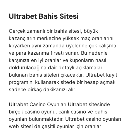
Ultrabet Bahis Sitesi
Gerçek zamanlı bir bahis sitesi, büyük
kazançların merkezine yüksek maç oranlarını
koyarken aynı zamanda üyelerine çok çalışma
ve para kazanma fırsatı sunar. Bu nedenle
karşınıza en iyi oranlar ve kuponların nasıl
doldurulacağına dair detaylı açıklamalar
bulunan bahis siteleri çıkacaktır. Ultrabet kayıt
programını kullanarak sitede bir hesap açmak
sadece birkaç dakikanızı alır.
Ultrabet Casino Oyunları Ultrabet sitesinde
birçok casino oyunu, canlı casino ve bahis
oyunları bulunmaktadır. Ultrabet casino oyunları
web sitesi de çeşitli oyunlar için oranlar