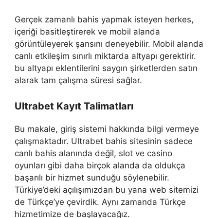
Gerçek zamanlı bahis yapmak isteyen herkes,
içeriği basitleştirerek ve mobil alanda
görüntüleyerek şansını deneyebilir. Mobil alanda
canlı etkileşim sınırlı miktarda altyapı gerektirir.
bu altyapı eklentilerini saygın şirketlerden satın
alarak tam çalışma süresi sağlar.
Ultrabet Kayıt Talimatları
Bu makale, giriş sistemi hakkında bilgi vermeye
çalışmaktadır. Ultrabet bahis sitesinin sadece
canlı bahis alanında değil, slot ve casino
oyunları gibi daha birçok alanda da oldukça
başarılı bir hizmet sunduğu söylenebilir.
Türkiye’deki açılışımızdan bu yana web sitemizi
de Türkçe’ye çevirdik. Aynı zamanda Türkçe
hizmetimize de başlayacağız.