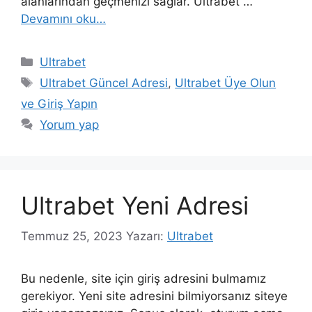
alanlarından geçmenizi sağlar. Ultrabet …
Devamını oku…
Kategoriler
Ultrabet
Etiketler
Ultrabet Güncel Adresi
,
Ultrabet Üye Olun
ve Giriş Yapın
Yorum yap
Ultrabet Yeni Adresi
Temmuz 25, 2023
Yazarı:
Ultrabet
Bu nedenle, site için giriş adresini bulmamız
gerekiyor. Yeni site adresini bilmiyorsanız siteye