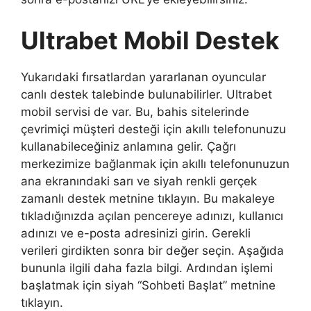
Ultrabet Mobil Destek
Yukarıdaki fırsatlardan yararlanan oyuncular
canlı destek talebinde bulunabilirler. Ultrabet
mobil servisi de var. Bu, bahis sitelerinde
çevrimiçi müşteri desteği için akıllı telefonunuzu
kullanabileceğiniz anlamına gelir. Çağrı
merkezimize bağlanmak için akıllı telefonunuzun
ana ekranındaki sarı ve siyah renkli gerçek
zamanlı destek metnine tıklayın. Bu makaleye
tıkladığınızda açılan pencereye adınızı, kullanıcı
adınızı ve e-posta adresinizi girin. Gerekli
verileri girdikten sonra bir değer seçin. Aşağıda
bununla ilgili daha fazla bilgi. Ardından işlemi
başlatmak için siyah “Sohbeti Başlat” metnine
tıklayın.