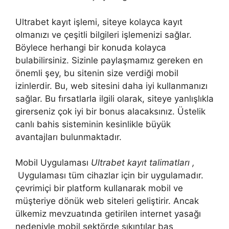
Ultrabet kayıt işlemi, siteye kolayca kayıt
olmanızı ve çeşitli bilgileri işlemenizi sağlar.
Böylece herhangi bir konuda kolayca
bulabilirsiniz. Sizinle paylaşmamız gereken en
önemli şey, bu sitenin size verdiği mobil
izinlerdir. Bu, web sitesini daha iyi kullanmanızı
sağlar. Bu fırsatlarla ilgili olarak, siteye yanlışlıkla
girerseniz çok iyi bir bonus alacaksınız. Üstelik
canlı bahis sisteminin kesinlikle büyük
avantajları bulunmaktadır.
Mobil Uygulaması
Ultrabet kayıt talimatları ,
Uygulaması tüm cihazlar için bir uygulamadır.
çevrimiçi bir platform kullanarak mobil ve
müşteriye dönük web siteleri geliştirir. Ancak
ülkemiz mevzuatında getirilen internet yasağı
nedeniyle mobil sektörde sıkıntılar baş