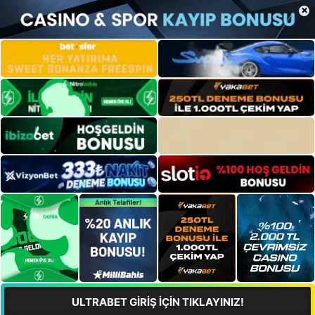
×
ULTRABET GİRİŞ İÇİN TIKLAYINIZ!