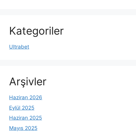
Kategoriler
Ultrabet
Arşivler
Haziran 2026
Eylül 2025
Haziran 2025
Mayıs 2025