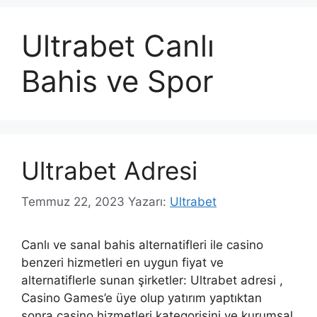
Ultrabet Canlı
Bahis ve Spor
Ultrabet Adresi
Temmuz 22, 2023
Yazarı:
Ultrabet
Canlı ve sanal bahis alternatifleri ile casino
benzeri hizmetleri en uygun fiyat ve
alternatiflerle sunan şirketler: Ultrabet adresi ,
Casino Games’e üye olup yatırım yaptıktan
sonra casino hizmetleri kategorisini ve kurumsal