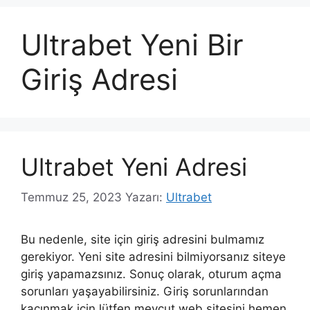
Ultrabet Yeni Bir
Giriş Adresi
Ultrabet Yeni Adresi
Temmuz 25, 2023
Yazarı:
Ultrabet
Bu nedenle, site için giriş adresini bulmamız
gerekiyor. Yeni site adresini bilmiyorsanız siteye
giriş yapamazsınız. Sonuç olarak, oturum açma
sorunları yaşayabilirsiniz. Giriş sorunlarından
kaçınmak için lütfen mevcut web sitesini hemen