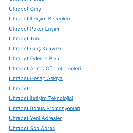
Ultrabet Giriş
Ultrabet İletişim Becerileri
Ultrabet Poker Erişimi
Ultrabet Türü
Ultrabet Giriş Kılavuzu
Ultrabet Ödeme Planı
Ultrabet Adres Güncellemeleri
Ultrabet Hesap Askıya
Ultrabet
Ultrabet İletişim Teknolojisi
Ultrabet Bonus Promosyonları
Ultrabet Yeni Adresler
Ultrabet Son Adres