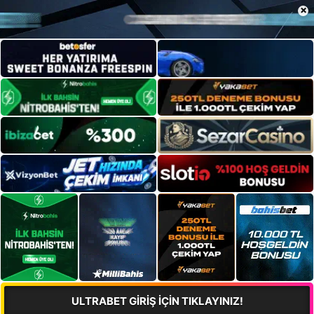
×
ULTRABET GİRİŞ İÇİN TIKLAYINIZ!