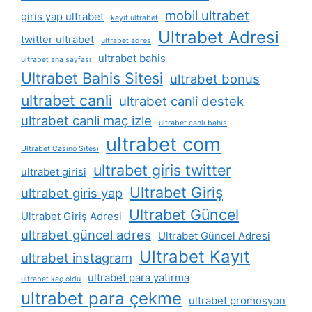
mobil ultrabet
giris yap ultrabet
kayit ultrabet
Ultrabet Adresi
twitter ultrabet
ultrabet adres
ultrabet bahis
ultrabet ana sayfası
Ultrabet Bahis Sitesi
ultrabet bonus
ultrabet canli
ultrabet canli destek
ultrabet canli maç izle
ultrabet canlı bahis
ultrabet com
Ultrabet Casino Sitesi
ultrabet giris twitter
ultrabet girisi
Ultrabet Giriş
ultrabet giris yap
Ultrabet Güncel
Ultrabet Giriş Adresi
ultrabet güncel adres
Ultrabet Güncel Adresi
Ultrabet Kayıt
ultrabet instagram
ultrabet para yatirma
ultrabet kaç oldu
ultrabet para çekme
ultrabet promosyon