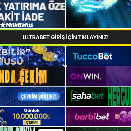
ULTRABET GİRİŞ İÇİN TIKLAYINIZ!