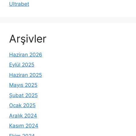
Ultrabet
Arşivler
Haziran 2026
Eylül 2025
Haziran 2025
Mayıs 2025
Şubat 2025
Ocak 2025
Aralık 2024
Kasım 2024
Ekim 2024