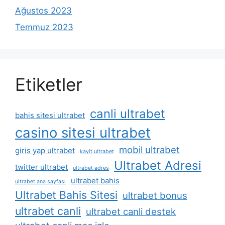
Ağustos 2023
Temmuz 2023
Etiketler
canli ultrabet
bahis sitesi ultrabet
casino sitesi ultrabet
mobil ultrabet
giris yap ultrabet
kayit ultrabet
Ultrabet Adresi
twitter ultrabet
ultrabet adres
ultrabet bahis
ultrabet ana sayfası
Ultrabet Bahis Sitesi
ultrabet bonus
ultrabet canli
ultrabet canli destek