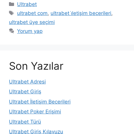
Kategoriler
Ultrabet
Etiketler
ultrabet com
,
ultrabet i̇letişim becerileri
,
ultrabet üye seçimi
Yorum yap
Son Yazılar
Ultrabet Adresi
Ultrabet Giriş
Ultrabet İletişim Becerileri
Ultrabet Poker Erişimi
Ultrabet Türü
Ultrabet Giriş Kılavuzu