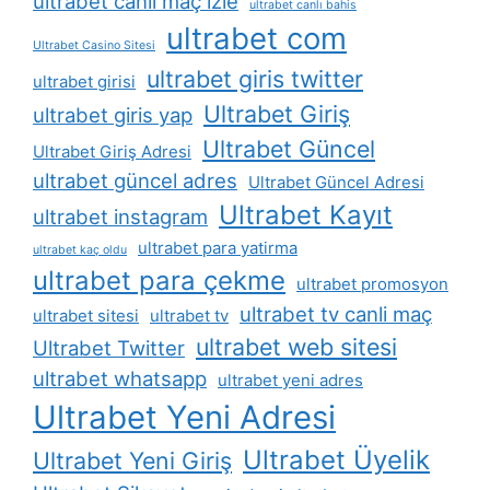
ultrabet canli maç izle
ultrabet canlı bahis
ultrabet com
Ultrabet Casino Sitesi
ultrabet giris twitter
ultrabet girisi
Ultrabet Giriş
ultrabet giris yap
Ultrabet Güncel
Ultrabet Giriş Adresi
ultrabet güncel adres
Ultrabet Güncel Adresi
Ultrabet Kayıt
ultrabet instagram
ultrabet para yatirma
ultrabet kaç oldu
ultrabet para çekme
ultrabet promosyon
ultrabet tv canli maç
ultrabet sitesi
ultrabet tv
ultrabet web sitesi
Ultrabet Twitter
ultrabet whatsapp
ultrabet yeni adres
Ultrabet Yeni Adresi
Ultrabet Üyelik
Ultrabet Yeni Giriş