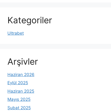
Kategoriler
Ultrabet
Arşivler
Haziran 2026
Eylül 2025
Haziran 2025
Mayıs 2025
Şubat 2025