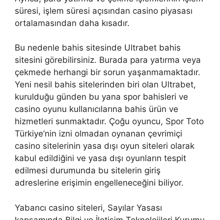
süresi, işlem süresi açısından casino piyasası
ortalamasından daha kısadır.
Bu nedenle bahis sitesinde Ultrabet bahis
sitesini görebilirsiniz. Burada para yatırma veya
çekmede herhangi bir sorun yaşanmamaktadır.
Yeni nesil bahis sitelerinden biri olan Ultrabet,
kurulduğu günden bu yana spor bahisleri ve
casino oyunu kullanıcılarına bahis ürün ve
hizmetleri sunmaktadır. Çoğu oyuncu, Spor Toto
Türkiye’nin izni olmadan oynanan çevrimiçi
casino sitelerinin yasa dışı oyun siteleri olarak
kabul edildiğini ve yasa dışı oyunların tespit
edilmesi durumunda bu sitelerin giriş
adreslerine erişimin engelleneceğini biliyor.
Yabancı casino siteleri, Sayılar Yasası
kapsamında Bilgi ve İletişim Teknolojileri Kurumu