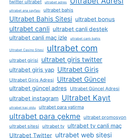
Ultrabet Adresi
twitter ultrabet
ultrabet adres
ultrabet bahis
ultrabet ana sayfası
Ultrabet Bahis Sitesi
ultrabet bonus
ultrabet canli
ultrabet canli destek
ultrabet canli maç izle
ultrabet canlı bahis
ultrabet com
Ultrabet Casino Sitesi
ultrabet giris twitter
ultrabet girisi
Ultrabet Giriş
ultrabet giris yap
Ultrabet Güncel
Ultrabet Giriş Adresi
ultrabet güncel adres
Ultrabet Güncel Adresi
Ultrabet Kayıt
ultrabet instagram
ultrabet para yatirma
ultrabet kaç oldu
ultrabet para çekme
ultrabet promosyon
ultrabet tv canli maç
ultrabet sitesi
ultrabet tv
ultrabet web sitesi
Ultrabet Twitter