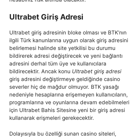
Ultrabet Giriş Adresi
Ultrabet giriş adresinin bloke olması ve BTK’nın
ilgili Türk kanunlarına uygun olarak giriş adresini
belirlemesi halinde site yetkilisi bu durumu
bildirerek adresi değiştirecek ve yeni bağlantı
adresini derhal tüm üye ve kullanıcılara
bildirecektir. Ancak konu
Ultrabet giriş adresi
giriş adresini değiştirmeye geldiğinde casino
severler hiç de mağdur olmuyor. BTK yasağı
nedeniyle hesaplarına erişemeyen kullanıcıların,
programlarına ve oyunlarına devam edebilmeleri
için Ultrabet Bahis Sitesine yeni bir giriş adresi
kullanarak erişmeleri gerekecektir.
Dolayısıyla bu özelliği sunan casino siteleri,