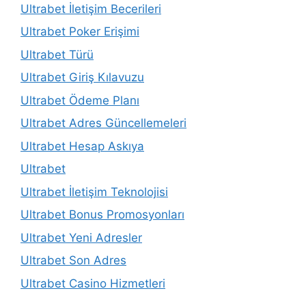
Ultrabet İletişim Becerileri
Ultrabet Poker Erişimi
Ultrabet Türü
Ultrabet Giriş Kılavuzu
Ultrabet Ödeme Planı
Ultrabet Adres Güncellemeleri
Ultrabet Hesap Askıya
Ultrabet
Ultrabet İletişim Teknolojisi
Ultrabet Bonus Promosyonları
Ultrabet Yeni Adresler
Ultrabet Son Adres
Ultrabet Casino Hizmetleri