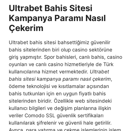
Ultrabet Bahis Sitesi
Kampanya Paramı Nasıl
Çekerim
Ultrabet bahis sitesi bahsettiğimiz güvenilir
bahis sitelerinden biri olup casino sektörüne
giriş yapmıştır. Spor bahisleri, canlı bahis, casino
oyunları ve canlı casino hizmetleriyle de Türk
kullanıcılarına hizmet vermektedir.
Ultrabet
bahis sitesi kampanya paramı nasıl çekerim
,
ödeme teknolojisi ve kısıtlamalar açısından
bahis tutkunları için en uygun fiyatlı bahis
sitelerinden biridir. Özellikle web sitesindeki
kullanıcı bilgileri ve değişim planlarına ilişkin
veriler Comodo SSL güvenlik sertifikaları
kullanılarak şifrelenir ve güvenli hale getirilir.
Ayrıca, para yatırma ve çekme işlemlerinin işlem