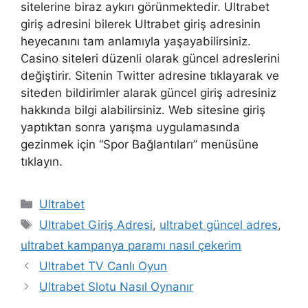
sitelerine biraz aykırı görünmektedir. Ultrabet
giriş adresini bilerek Ultrabet giriş adresinin
heyecanını tam anlamıyla yaşayabilirsiniz.
Casino siteleri düzenli olarak güncel adreslerini
değiştirir. Sitenin Twitter adresine tıklayarak ve
siteden bildirimler alarak güncel giriş adresiniz
hakkında bilgi alabilirsiniz. Web sitesine giriş
yaptıktan sonra yarışma uygulamasında
gezinmek için “Spor Bağlantıları” menüsüne
tıklayın.
Kategoriler
Ultrabet
Etiketler
Ultrabet Giriş Adresi
,
ultrabet güncel adres
,
ultrabet kampanya paramı nasıl çekerim
Ultrabet TV Canlı Oyun
Ultrabet Slotu Nasıl Oynanır