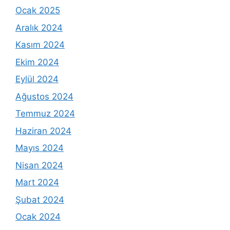
Ocak 2025
Aralık 2024
Kasım 2024
Ekim 2024
Eylül 2024
Ağustos 2024
Temmuz 2024
Haziran 2024
Mayıs 2024
Nisan 2024
Mart 2024
Şubat 2024
Ocak 2024