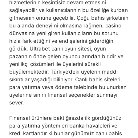
hizmetlerinin kesintisiz devam etmesini
sağlayabilir ve kullanıcılarının bu özelliğe kurban
gitmesinin önüne geçebilir. Çoğu bahis şirketinin
bu alanda deneyimi olmasına rağmen, casino
dünyasına yeni giren kullanıcıların bu sorunu
hızla fark ettiğini ve endişelerini giderdiğini
gördük. Ultrabet canlı oyun sitesi, oyun
pazarının önde gelen oyuncularından biridir ve
yenilikçi çözümleri ile üyelerini sürekli
büyülemektedir. Türkiye’deki üyelerin maddi
sıkıntılar yaşadığı biliniyor. Canlı bahis siteleri,
para yatırma veya ödeme talebinde bulunurken
üyelerine sınırlı finansal seçenekler sunmayı
sever.
Finansal ürünlere baktığınızda ilk gördüğünüz
para yatırma yöntemleri banka havaleleri ve
kredi kartlarıdır ki bunlar günümüz canlı bahis