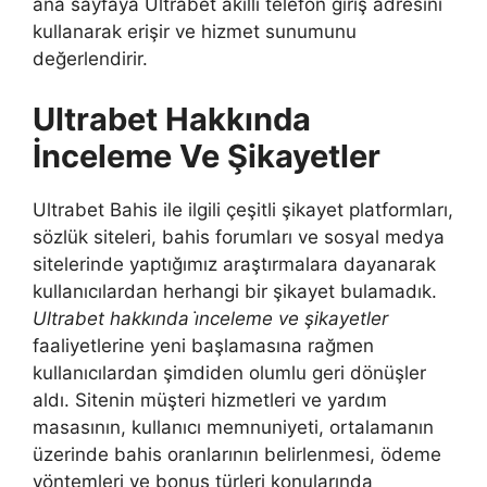
ana sayfaya Ultrabet akıllı telefon giriş adresini
kullanarak erişir ve hizmet sunumunu
değerlendirir.
Ultrabet Hakkında
İnceleme Ve Şikayetler
Ultrabet Bahis ile ilgili çeşitli şikayet platformları,
sözlük siteleri, bahis forumları ve sosyal medya
sitelerinde yaptığımız araştırmalara dayanarak
kullanıcılardan herhangi bir şikayet bulamadık.
Ultrabet hakkında i̇nceleme ve şikayetler
faaliyetlerine yeni başlamasına rağmen
kullanıcılardan şimdiden olumlu geri dönüşler
aldı. Sitenin müşteri hizmetleri ve yardım
masasının, kullanıcı memnuniyeti, ortalamanın
üzerinde bahis oranlarının belirlenmesi, ödeme
yöntemleri ve bonus türleri konularında