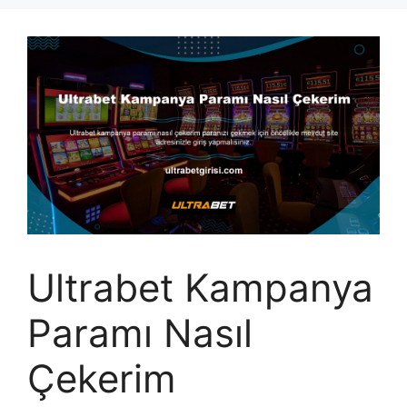
Ultrabet Kampanya
Paramı Nasıl
Çekerim