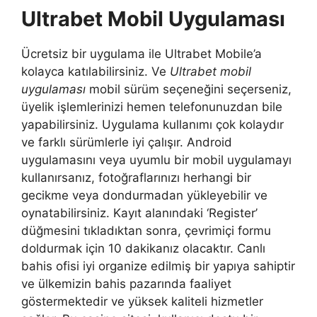
Ultrabet Mobil Uygulaması
Ücretsiz bir uygulama ile Ultrabet Mobile’a
kolayca katılabilirsiniz. Ve
Ultrabet mobil
uygulaması
mobil sürüm seçeneğini seçerseniz,
üyelik işlemlerinizi hemen telefonunuzdan bile
yapabilirsiniz. Uygulama kullanımı çok kolaydır
ve farklı sürümlerle iyi çalışır. Android
uygulamasını veya uyumlu bir mobil uygulamayı
kullanırsanız, fotoğraflarınızı herhangi bir
gecikme veya dondurmadan yükleyebilir ve
oynatabilirsiniz. Kayıt alanındaki ‘Register’
düğmesini tıkladıktan sonra, çevrimiçi formu
doldurmak için 10 dakikanız olacaktır. Canlı
bahis ofisi iyi organize edilmiş bir yapıya sahiptir
ve ülkemizin bahis pazarında faaliyet
göstermektedir ve yüksek kaliteli hizmetler