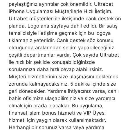
paylaştığınız ayrıntılar çok önemlidir. Ultrabet
iPhone Uygulaması Müşterilerle Hızlı İletişim.
Ultrabet müşterileri ile iletişimde canlı destek ön
planda. Logo ana sayfaya dahil edildi. Bir satış
temsilcisiyle iletişime geçmek için bu logoya
tıklamanız yeterlidir. Canlı destek söz konusu
olduğunda aralarından seçim yapabileceğiniz
çeşitli departmanlar vardır. Çok sayıda Ultrabet
ile hızlı bir şekilde konuşabildiğinizde
sorularınıza daha hızlı cevap alabilirsiniz.
Müşteri hizmetlerinin size ulaşmasını beklemek
zorunda kalmayacaksınız. 5 dakika içinde size
geri dönecekler. Yardıma ihtiyacınız varsa, canlı
bahis ofisimize ulaşabilirsiniz ve size yardımcı
olmak için orada olacaklar. Bu uygulama,
finansal işlem bonus hizmeti ve VIP Üyesi
hizmeti için yaygın olarak kullanılmaktadır.
Herhangi bir sorunuz varsa veya yardıma