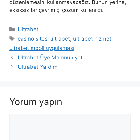
düzenlemesini kullanmayacağız. Bunun yerine,
eksiksiz bir çevrimiçi çözüm kullanıldı.
Kategoriler
Ultrabet
Etiketler
casino sitesi ultrabet
,
ultrabet hizmet
,
ultrabet mobil uygulaması
Ultrabet Üye Memnuniyeti
Ultrabet Yardım
Yorum yapın
Yorum