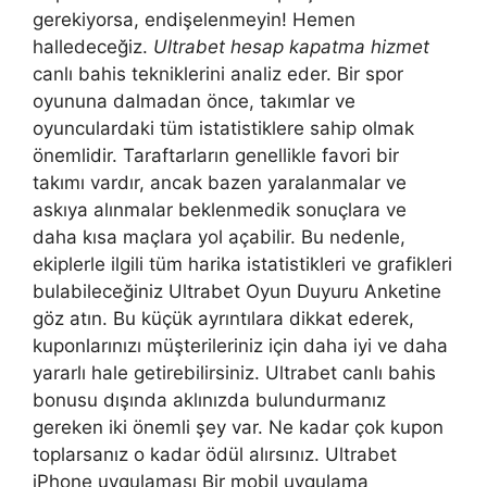
gerekiyorsa, endişelenmeyin! Hemen
halledeceğiz.
Ultrabet hesap kapatma hizmet
canlı bahis tekniklerini analiz eder. Bir spor
oyununa dalmadan önce, takımlar ve
oyunculardaki tüm istatistiklere sahip olmak
önemlidir. Taraftarların genellikle favori bir
takımı vardır, ancak bazen yaralanmalar ve
askıya alınmalar beklenmedik sonuçlara ve
daha kısa maçlara yol açabilir. Bu nedenle,
ekiplerle ilgili tüm harika istatistikleri ve grafikleri
bulabileceğiniz Ultrabet Oyun Duyuru Anketine
göz atın. Bu küçük ayrıntılara dikkat ederek,
kuponlarınızı müşterileriniz için daha iyi ve daha
yararlı hale getirebilirsiniz. Ultrabet canlı bahis
bonusu dışında aklınızda bulundurmanız
gereken iki önemli şey var. Ne kadar çok kupon
toplarsanız o kadar ödül alırsınız. Ultrabet
iPhone uygulaması Bir mobil uygulama