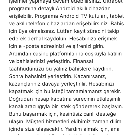
işlemler yapmaya devam edebilirsiniz. Ultrabet
programına detaylı Android akıllı cihazdan
erişilebilir. Programa Android TV kutuları, tablet
ve akıllı telefon cihazlardan erişebilirsiniz. Bahis
için üye olmalısınız. Lütfen kayıt sürecini takip
ederek derhal kaydolun. Hesabınıza erişmek
için e -posta adresinizi ve şifrenizi girin.
Ardından casino platformlarına coşkuyla katılın
ve bahislerinizi yerleştirin. Finansal
taahhüdünüzü bu yalnız bahislere kaydırın.
Sonra bahsinizi yerleştirin. Kazanırsanız,
kazançlarınız davaya yerleştirilir. Hesabınızı
kapatmak için bu isteği tamamlamanız gerekir.
Doğrudan hesap kapatma sürecinin etkileşimli
kanalı aracılığıyla bir istek göndererek başlayın.
Bunu başarmak için, kesintisiz canlı desteğe
ulaşın. Müşteri hizmetleri ekibimiz zaman dilimi
içinde size ulaşacaktır. Yardım almak için, ana