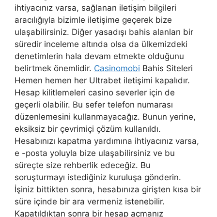
ihtiyacınız varsa, sağlanan iletişim bilgileri
aracılığıyla bizimle iletişime geçerek bize
ulaşabilirsiniz. Diğer yasadışı bahis alanları bir
süredir inceleme altında olsa da ülkemizdeki
denetimlerin hala devam etmekte olduğunu
belirtmek önemlidir.
Casinomobi
Bahis Siteleri
Hemen hemen her Ultrabet iletişimi kapalıdır.
Hesap kilitlemeleri casino severler için de
geçerli olabilir. Bu sefer telefon numarası
düzenlemesini kullanmayacağız. Bunun yerine,
eksiksiz bir çevrimiçi çözüm kullanıldı.
Hesabınızı kapatma yardımına ihtiyacınız varsa,
e -posta yoluyla bize ulaşabilirsiniz ve bu
süreçte size rehberlik edeceğiz. Bu
soruşturmayı istediğiniz kuruluşa gönderin.
İşiniz bittikten sonra, hesabınıza girişten kısa bir
süre içinde bir ara vermeniz istenebilir.
Kapatıldıktan sonra bir hesap açmanız