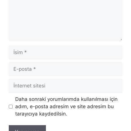
İsim
E-
posta
İnternet
sitesi
Daha sonraki yorumlarımda kullanılması için
adım, e-posta adresim ve site adresim bu
tarayıcıya kaydedilsin.