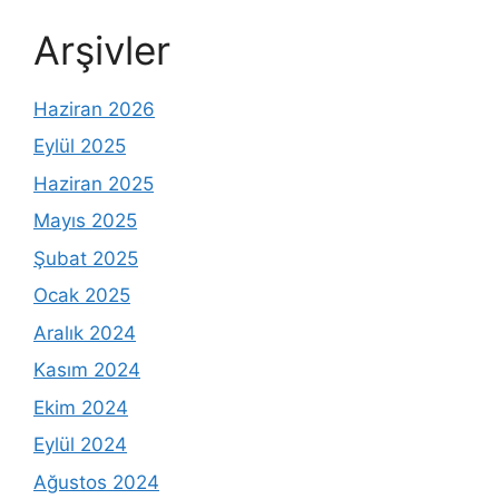
Arşivler
Haziran 2026
Eylül 2025
Haziran 2025
Mayıs 2025
Şubat 2025
Ocak 2025
Aralık 2024
Kasım 2024
Ekim 2024
Eylül 2024
Ağustos 2024