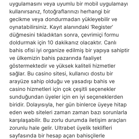
uygulamasını veya uyumlu bir mobil uygulamayı
kullanırsanız, fotoğraflarınızı herhangi bir
gecikme veya dondurmadan yükleyebilir ve
oynatabilirsiniz. Kayıt alanındaki ‘Register’
düğmesini tıkladıktan sonra, çevrimiçi formu
doldurmak için 10 dakikanız olacaktır. Canlı
bahis ofisi iyi organize edilmiş bir yapıya sahiptir
ve ülkemizin bahis pazarında faaliyet
göstermektedir ve yüksek kaliteli hizmetler
sağlar. Bu casino sitesi, kullanıcı dostu bir
arayüze sahip olduğu ve yasadışı bahis ve
casino hizmetleri için çok çeşitli seçenekler
sunduğundan üyeler için en iyi seçeneklerden
biridir. Dolayısıyla, her gün binlerce üyeye hitap
eden web siteleri zaman zaman bazı sorunlarla
karşılaşabilir. Bu zorlu durumda iletişim araçları
zorunlu hale gelir. Ultrabet üyelik teklifleri
sayfasında bir hesap açan bahisçilerle