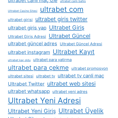
ultrabet canli maç izle
ultrabet canlı bahis
ultrabet com
Ultrabet Casino Sitesi
ultrabet giris twitter
ultrabet girisi
Ultrabet Giriş
ultrabet giris yap
Ultrabet Güncel
Ultrabet Giriş Adresi
ultrabet güncel adres
Ultrabet Güncel Adresi
Ultrabet Kayıt
ultrabet instagram
ultrabet para yatirma
ultrabet kaç oldu
ultrabet para çekme
ultrabet promosyon
ultrabet tv canli maç
ultrabet sitesi
ultrabet tv
ultrabet web sitesi
Ultrabet Twitter
ultrabet whatsapp
ultrabet yeni adres
Ultrabet Yeni Adresi
Ultrabet Üyelik
Ultrabet Yeni Giriş