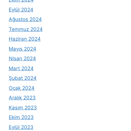
Eylül 2024
Ağustos 2024
Temmuz 2024
Haziran 2024
Mayıs 2024
Nisan 2024
Mart 2024
Şubat 2024
Ocak 2024
Aralık 2023
Kasım 2023
Ekim 2023
Eylül 2023