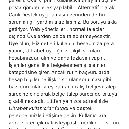
gerekir. Üyelik iptali, kullanıcıya onay amaçlı e-
posta gönderilerek yapılabilir. Alternatif olarak
Canlı Destek uygulaması üzerinden de bu
sorunla ilgili yardım alabilirsiniz. Bu soruyu akla
getiriyor. Web yöneticileri, normal talepler
dışında Üyelerden belge talep etmeyecektir.
Üye olun, Hizmetleri kullanın, hesabınıza para
yatırın, Ultrabet üyeliğinizle ilgili soruları
hesabınızdan alın ve daha fazlasını yapın.
İşlemler genellikle belgelenmemiş işlemler
kategorisine girer. Ancak rutin başvurularda
hesap bilgilerine ilişkin sorular sorulması gibi
bazı durumlarda eş zamanlı kalış belgesi talep
sürecine ek olarak belge talep süreci de ortaya
çıkabilmektedir. Lütfen yalnızca adresinizle
Ultrabet kullanıcılar futbol
ve destek
personelimizle iletişime geçin. Kullanıcılara
abonelikten çıkmak isteyip istemediklerini sorun.