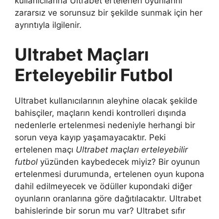
kullanıcılarına Ultrabet ertelenen oyunlarını
zararsız ve sorunsuz bir şekilde sunmak için her
ayrıntıyla ilgilenir.
Ultrabet Maçları
Erteleyebilir Futbol
Ultrabet kullanıcılarının aleyhine olacak şekilde
bahisçiler, maçların kendi kontrolleri dışında
nedenlerle ertelenmesi nedeniyle herhangi bir
sorun veya kayıp yaşamayacaktır. Peki
ertelenen maçı
Ultrabet maçları erteleyebilir
futbol
yüzünden kaybedecek miyiz? Bir oyunun
ertelenmesi durumunda, ertelenen oyun kupona
dahil edilmeyecek ve ödüller kupondaki diğer
oyunların oranlarına göre dağıtılacaktır. Ultrabet
bahislerinde bir sorun mu var? Ultrabet sıfır