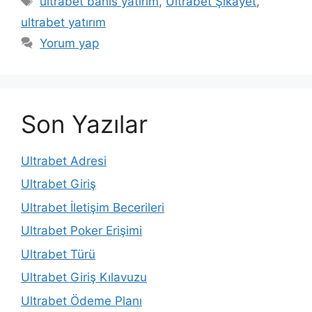
ultrabet bahis yatırım
,
Ultrabet Şikayet
,
ultrabet yatırım
Yorum yap
Son Yazılar
Ultrabet Adresi
Ultrabet Giriş
Ultrabet İletişim Becerileri
Ultrabet Poker Erişimi
Ultrabet Türü
Ultrabet Giriş Kılavuzu
Ultrabet Ödeme Planı