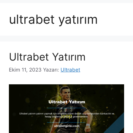
ultrabet yatırım
Ultrabet Yatırım
Ekim 11, 2023
Yazarı:
Ultrabet