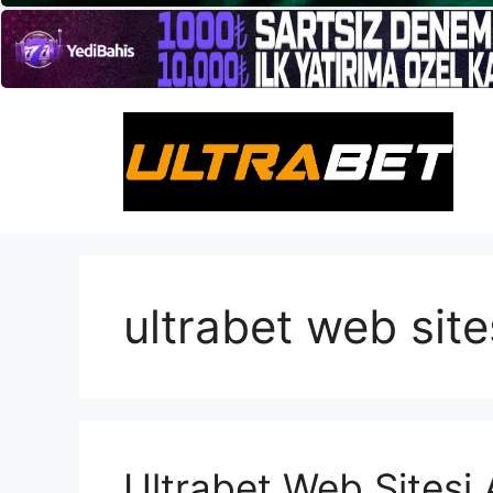
İçeriğe
atla
ultrabet web site
Ultrabet Web Sitesi 