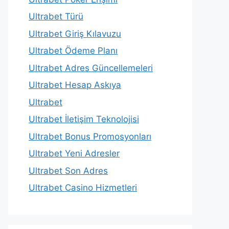
Ultrabet Türü
Ultrabet Giriş Kılavuzu
Ultrabet Ödeme Planı
Ultrabet Adres Güncellemeleri
Ultrabet Hesap Askıya
Ultrabet
Ultrabet İletişim Teknolojisi
Ultrabet Bonus Promosyonları
Ultrabet Yeni Adresler
Ultrabet Son Adres
Ultrabet Casino Hizmetleri