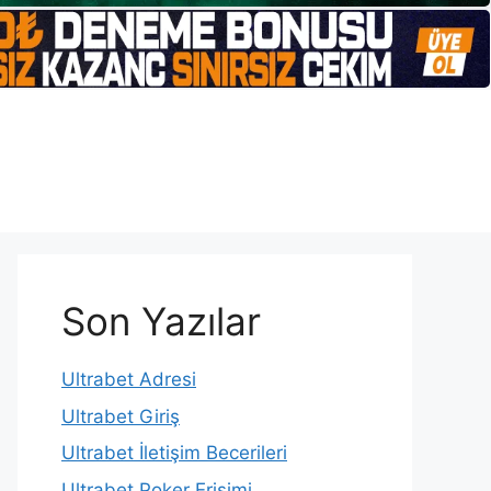
Son Yazılar
Ultrabet Adresi
Ultrabet Giriş
Ultrabet İletişim Becerileri
Ultrabet Poker Erişimi