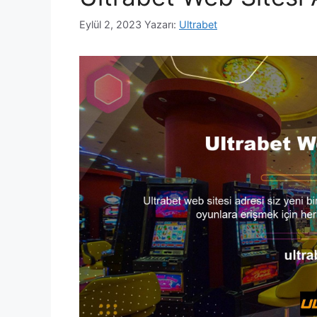
Eylül 2, 2023
Yazarı:
Ultrabet