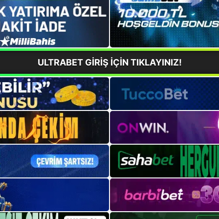
ULTRABET GİRİŞ İÇİN TIKLAYINIZ!