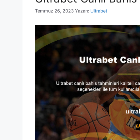
Temmuz 26, 2023
Yazarı:
Ultrabet