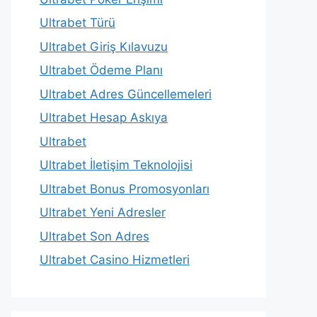
Ultrabet Türü
Ultrabet Giriş Kılavuzu
Ultrabet Ödeme Planı
Ultrabet Adres Güncellemeleri
Ultrabet Hesap Askıya
Ultrabet
Ultrabet İletişim Teknolojisi
Ultrabet Bonus Promosyonları
Ultrabet Yeni Adresler
Ultrabet Son Adres
Ultrabet Casino Hizmetleri