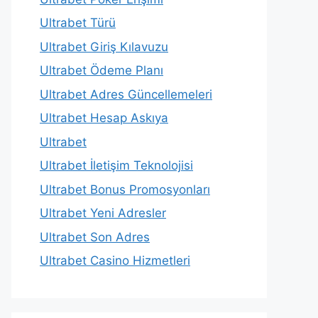
Ultrabet Türü
Ultrabet Giriş Kılavuzu
Ultrabet Ödeme Planı
Ultrabet Adres Güncellemeleri
Ultrabet Hesap Askıya
Ultrabet
Ultrabet İletişim Teknolojisi
Ultrabet Bonus Promosyonları
Ultrabet Yeni Adresler
Ultrabet Son Adres
Ultrabet Casino Hizmetleri