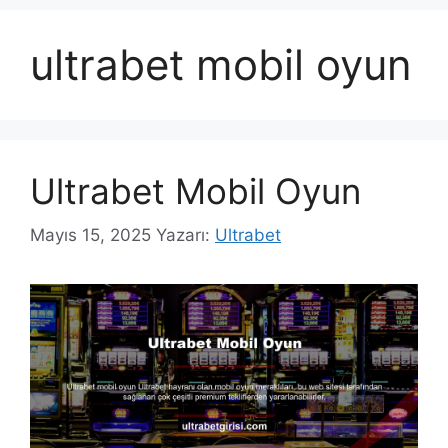
ultrabet mobil oyun
Ultrabet Mobil Oyun
Mayıs 15, 2025
Yazarı:
Ultrabet