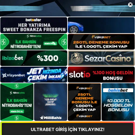
×
ULTRABET GİRİŞ İÇİN TIKLAYINIZ!