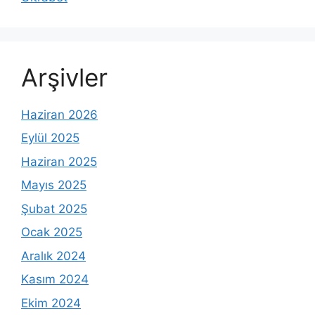
Arşivler
Haziran 2026
Eylül 2025
Haziran 2025
Mayıs 2025
Şubat 2025
Ocak 2025
Aralık 2024
Kasım 2024
Ekim 2024