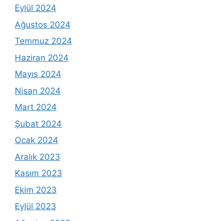
Eylül 2024
Ağustos 2024
Temmuz 2024
Haziran 2024
Mayıs 2024
Nisan 2024
Mart 2024
Şubat 2024
Ocak 2024
Aralık 2023
Kasım 2023
Ekim 2023
Eylül 2023