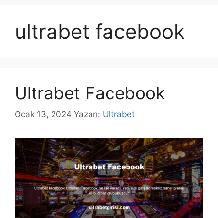
ultrabet facebook
Ultrabet Facebook
Ocak 13, 2024
Yazarı:
Ultrabet