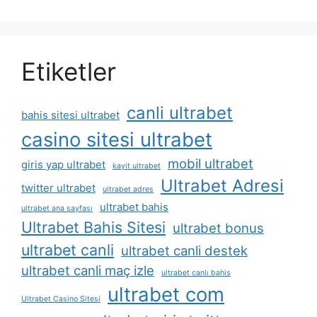
Etiketler
canli ultrabet
bahis sitesi ultrabet
casino sitesi ultrabet
mobil ultrabet
giris yap ultrabet
kayit ultrabet
Ultrabet Adresi
twitter ultrabet
ultrabet adres
ultrabet bahis
ultrabet ana sayfası
Ultrabet Bahis Sitesi
ultrabet bonus
ultrabet canli
ultrabet canli destek
ultrabet canli maç izle
ultrabet canlı bahis
ultrabet com
Ultrabet Casino Sitesi