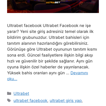
Ultrabet facebook Ultrabet Facebook ne işe
yarar? Yeni site giriş adresiniz temel olarak ilk
bildirim grubunuzdur. Ultrabet bahisleri için
tanıtım alanının hazırlandığını görebilirsiniz.
Görünüşe göre Ultrabet oyununun tanıtım kısmı
sona erdi. Güncel faaliyetlere ilişkin bilgi akışı
hızlı ve güvenilir bir şekilde sağlanır. Aynı gün
oyuna ilişkin özel haberler de yayınlanacak.
Yüksek bahis oranları aynı gün …
Devamını
oku…
Kategoriler
Ultrabet
Etiketler
ultrabet facebook
,
ultrabet giris yap
,