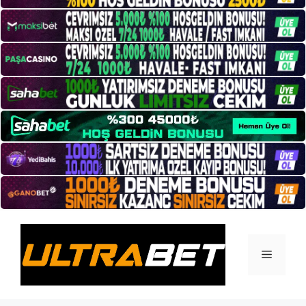
İçeriğe
atla
Menü