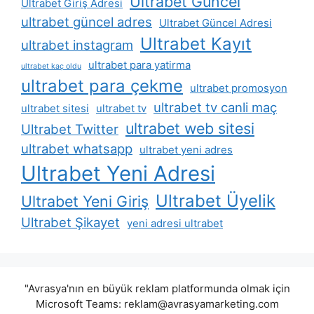
Ultrabet Güncel
Ultrabet Giriş Adresi
ultrabet güncel adres
Ultrabet Güncel Adresi
Ultrabet Kayıt
ultrabet instagram
ultrabet para yatirma
ultrabet kaç oldu
ultrabet para çekme
ultrabet promosyon
ultrabet tv canli maç
ultrabet sitesi
ultrabet tv
ultrabet web sitesi
Ultrabet Twitter
ultrabet whatsapp
ultrabet yeni adres
Ultrabet Yeni Adresi
Ultrabet Üyelik
Ultrabet Yeni Giriş
Ultrabet Şikayet
yeni adresi ultrabet
"Avrasya'nın en büyük reklam platformunda olmak için
Microsoft Teams:
reklam@avrasyamarketing.com