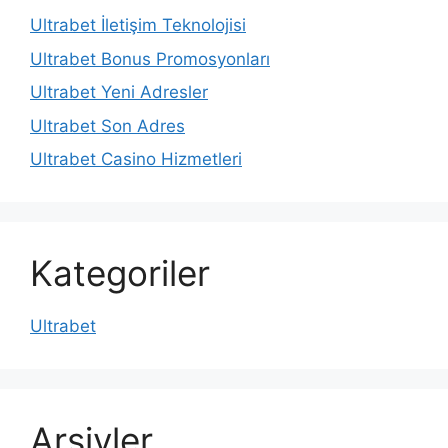
Ultrabet İletişim Teknolojisi
Ultrabet Bonus Promosyonları
Ultrabet Yeni Adresler
Ultrabet Son Adres
Ultrabet Casino Hizmetleri
Kategoriler
Ultrabet
Arşivler