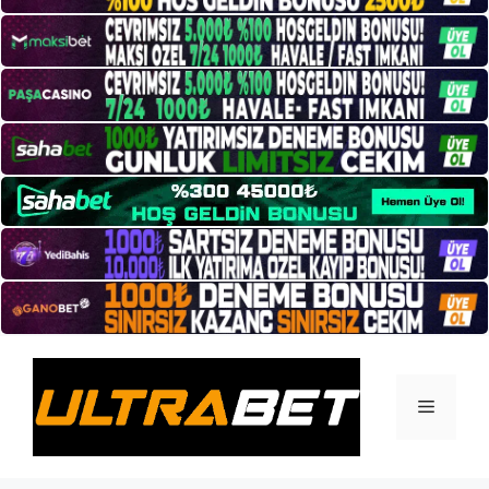
İçeriğe
atla
Menü