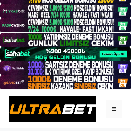
İçeriğe
atla
Menü