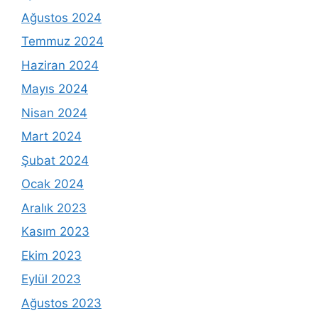
Ağustos 2024
Temmuz 2024
Haziran 2024
Mayıs 2024
Nisan 2024
Mart 2024
Şubat 2024
Ocak 2024
Aralık 2023
Kasım 2023
Ekim 2023
Eylül 2023
Ağustos 2023