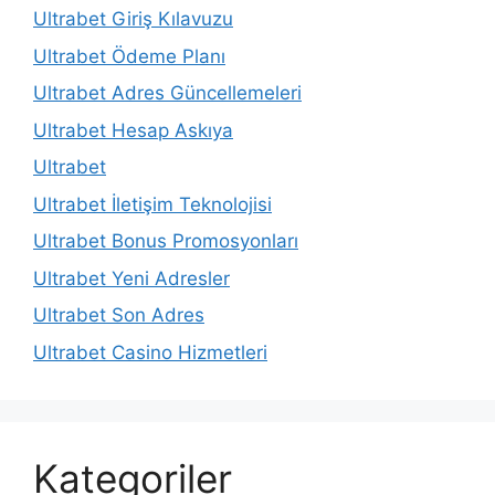
Ultrabet Giriş Kılavuzu
Ultrabet Ödeme Planı
Ultrabet Adres Güncellemeleri
Ultrabet Hesap Askıya
Ultrabet
Ultrabet İletişim Teknolojisi
Ultrabet Bonus Promosyonları
Ultrabet Yeni Adresler
Ultrabet Son Adres
Ultrabet Casino Hizmetleri
Kategoriler