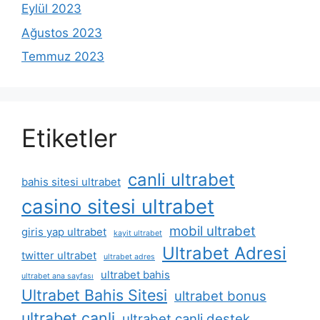
Eylül 2023
Ağustos 2023
Temmuz 2023
Etiketler
canli ultrabet
bahis sitesi ultrabet
casino sitesi ultrabet
mobil ultrabet
giris yap ultrabet
kayit ultrabet
Ultrabet Adresi
twitter ultrabet
ultrabet adres
ultrabet bahis
ultrabet ana sayfası
Ultrabet Bahis Sitesi
ultrabet bonus
ultrabet canli
ultrabet canli destek