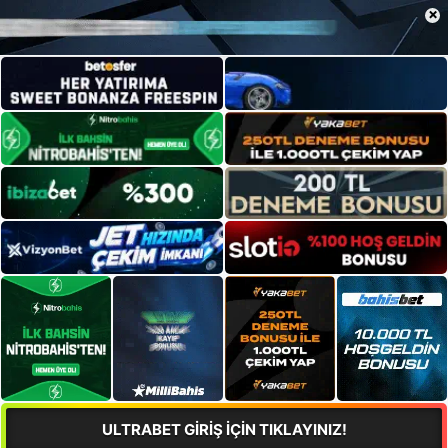
×
ULTRABET GİRİŞ İÇİN TIKLAYINIZ!