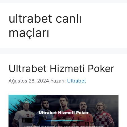
ultrabet canlı
maçları
Ultrabet Hizmeti Poker
Ağustos 28, 2024
Yazarı:
Ultrabet