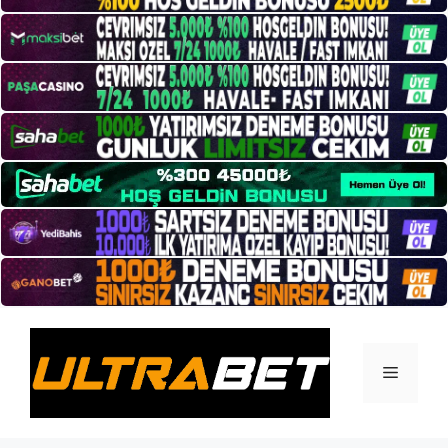
İçeriğe
atla
Menü