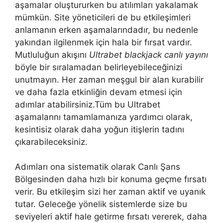
aşamalar oluştururken bu atılımları yakalamak
mümkün. Site yöneticileri de bu etkileşimleri
anlamanın erken aşamalarındadır, bu nedenle
yakından ilgilenmek için hala bir fırsat vardır.
Mutluluğun akışını
Ultrabet blackjack canlı yayını
böyle bir sıralamadan belirleyebileceğinizi
unutmayın. Her zaman meşgul bir alan kurabilir
ve daha fazla etkinliğin devam etmesi için
adımlar atabilirsiniz.Tüm bu Ultrabet
aşamalarını tamamlamanıza yardımcı olarak,
kesintisiz olarak daha yoğun itişlerin tadını
çıkarabileceksiniz.
Adımları ona sistematik olarak Canlı Şans
Bölgesinden daha hızlı bir konuma geçme fırsatı
verir. Bu etkileşim sizi her zaman aktif ve uyanık
tutar. Geleceğe yönelik sistemlerde size bu
seviyeleri aktif hale getirme fırsatı vererek, daha