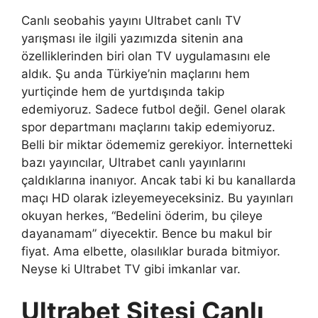
Canlı seobahis yayını Ultrabet canlı TV
yarışması ile ilgili yazımızda sitenin ana
özelliklerinden biri olan TV uygulamasını ele
aldık. Şu anda Türkiye’nin maçlarını hem
yurtiçinde hem de yurtdışında takip
edemiyoruz. Sadece futbol değil. Genel olarak
spor departmanı maçlarını takip edemiyoruz.
Belli bir miktar ödememiz gerekiyor. İnternetteki
bazı yayıncılar, Ultrabet canlı yayınlarını
çaldıklarına inanıyor. Ancak tabi ki bu kanallarda
maçı HD olarak izleyemeyeceksiniz. Bu yayınları
okuyan herkes, “Bedelini öderim, bu çileye
dayanamam” diyecektir. Bence bu makul bir
fiyat. Ama elbette, olasılıklar burada bitmiyor.
Neyse ki Ultrabet TV gibi imkanlar var.
Ultrabet Sitesi Canlı