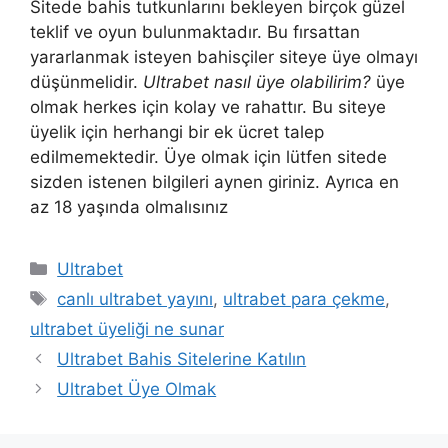
Sitede bahis tutkunlarını bekleyen birçok güzel
teklif ve oyun bulunmaktadır. Bu fırsattan
yararlanmak isteyen bahisçiler siteye üye olmayı
düşünmelidir.
Ultrabet nasıl üye olabilirim?
üye
olmak herkes için kolay ve rahattır. Bu siteye
üyelik için herhangi bir ek ücret talep
edilmemektedir. Üye olmak için lütfen sitede
sizden istenen bilgileri aynen giriniz. Ayrıca en
az 18 yaşında olmalısınız
Kategoriler
Ultrabet
Etiketler
canlı ultrabet yayını
,
ultrabet para çekme
,
ultrabet üyeliği ne sunar
Ultrabet Bahis Sitelerine Katılın
Ultrabet Üye Olmak