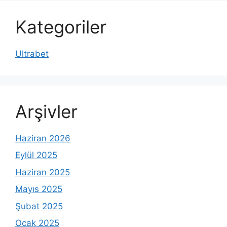
Kategoriler
Ultrabet
Arşivler
Haziran 2026
Eylül 2025
Haziran 2025
Mayıs 2025
Şubat 2025
Ocak 2025