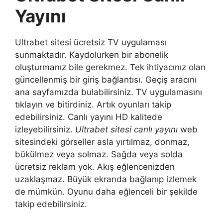
Yayını
Ultrabet sitesi ücretsiz TV uygulaması
sunmaktadır. Kaydolurken bir abonelik
oluşturmanız bile gerekmez. Tek ihtiyacınız olan
güncellenmiş bir giriş bağlantısı. Geçiş aracını
ana sayfamızda bulabilirsiniz. TV uygulamasını
tıklayın ve bitirdiniz. Artık oyunları takip
edebilirsiniz. Canlı yayını HD kalitede
izleyebilirsiniz.
Ultrabet sitesi canlı yayını
web
sitesindeki görseller asla yırtılmaz, donmaz,
bükülmez veya solmaz. Sağda veya solda
ücretsiz reklam yok. Akış eğlencenizden
uzaklaşmaz. Büyük ekranda bağlanıp izlemek
de mümkün. Oyunu daha eğlenceli bir şekilde
takip edebilirsiniz.